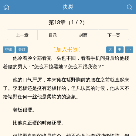
决裂
第18章（1 / 2）
上一章
目录
封面
下一页
〔加入书签〕
他冷着脸全部看完，头也不回，看着手机问身后给他搂
着腰的男人：“怎么不拉黑她？怎么不跟我说？”
他的口气严厉，本来瘫在褚野胸前的腰在之前就直起来
了。李老板还是挺有老板样的，但凡认真的时候，他从来不
给禇野任何一丝他是柔软的的迹象。
老板很硬。
比他真正硬的时候还硬。
但禇野喜欢的也是这个。他不介意为李昭冲锋陷阵，但