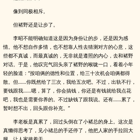
像到同极相斥。
但褚野还是让步了。
李昭不能明确知道这是因为身份让的步，还是因为感
情。他不想自作多情，也不想靠人性去猜测对方的心意，这
些都不真诚，而最真诚的，无非就是遵照的内心，去和褚野
对话。于是，他叹完气回头亲了褚野的喉咙一口，看着小年
轻的脸道：“按咱俩的德性和位置，给三十次机会咱俩都得
散。但……你既然给了三次，我给五次吧。不过，出轨不行，
要钱跟我……嗯，算了，你会搞钱，你还是有钱就给我点花
吧，我也是需要你养的。不过缺钱了跟我说。还有……累了，
暂时想不出，回头跟你补充。”
李老板是真累了，回过头倒在了小褚总的身上。这次是
真懒得思考了，见小禇总的手还停了，他把人家的手拉回大
腿，让人家接着干。