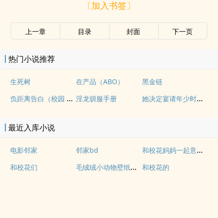
〔加入书签〕
上一章
目录
封面
下一页
热门小说推荐
生死树
在产品（ABO）
黑金链
负距离告白（校园 h）
她决定宴请年少时的自己（1v1H）
淫龙驯服手册
最近入库小说
和校花妈妈一起意外流落荒岛沙雕视频
电影邻家
邻家bd
毛绒绒小动物壁纸大全
和校花们
和校花的