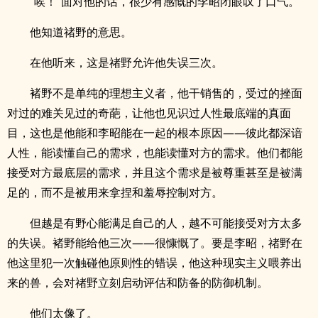
“唉！”面对他的话，很少有感慨的李昭闭眼叹了口气。
他知道禇野的意思。
在他听来，这是禇野允许他失误三次。
褚野不是单纯的理想主义者，他干销售的，受过的挫面
对过的难关见过的奇葩，让他也见识过人性最底端的真面
目，这也是他能和李昭能在一起的根本原因——彼此都深谙
人性，能读懂自己的需求，也能读懂对方的需求。他们都能
接受对方最底层的需求，并且这个需求是被尊重甚至是被满
足的，而不是被用来拿捏和羞辱控制对方。
但越是有野心能满足自己的人，越不可能接受对方太多
的失误。褚野能给他三次——很慷慨了。要是李昭，禇野在
他这里犯一次触碰他原则性的错误，他这种现实主义喂养出
来的兽，会对禇野立刻启动评估和防备的防御机制。
他们太像了。