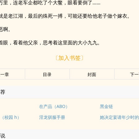
万里，连老车企都吃了个大鳖，眼看要倒了……
就是老江湖，最后的殊死一搏，可能还要给他老子做个嫁衣。
恶啊。
着眼，看着他父亲，思考着这里面的大小九九。
〔加入书签〕
上一章
目录
封面
下一
推荐
在产品（ABO）
黑金链
（校园 h）
淫龙驯服手册
小说