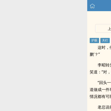
这时，
鹏’？”
李昭转
笑道：“对
“回头
道做成一件
情况都有可
老总说