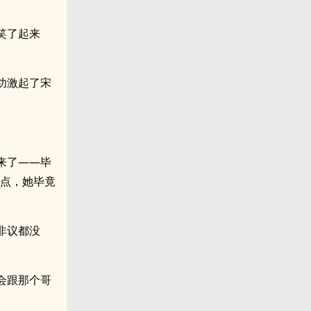
笑了起来
功激起了宋
来了——毕
一点，她毕竟
非议都没
会跟那个哥