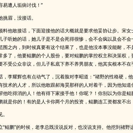
容易遭人垢病讨伐！”
他挑眉，没接话。
预料他敢接话，下面迎接他的话大概就是要求他妥协让步。宋女
儿子听她的话，她儿子是不是会死得很惨，会不会疯以及会不会
范围之内，到时候真要有这个结果了，也是他没本事没能耐，不
常多了，他要鲲鹏的个人股份，要对鲲鹏的掌控权主和决策权，
要不受公众非议，但儿子私底下养不养男朋友，他其实根本不在
话，李耀辉也有点动气了，沉着脸对李昭道：“禇野的性格硬，
有技术的人才，所以他敢跟郝海昊那样的人对着干，因为他知道
帮他吃得消的人！他有得下家接手他！你呢？！你别以为你是鲲
鹏就是你的！有的是人卡你两个月的投资，鲲鹏连工资都发不出
见。
立“鲲鹏”的时候，老李总既没说反对，也没说支持。他挖到禇野