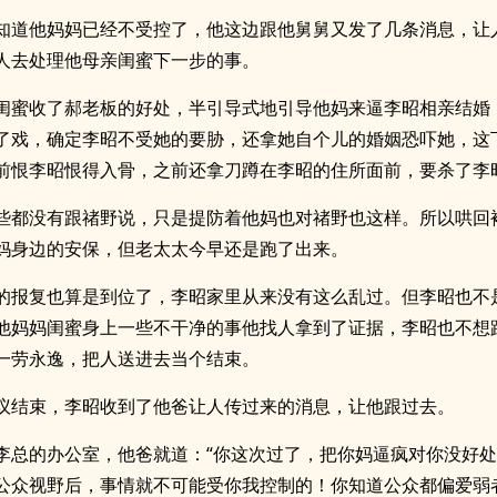
知道他妈妈已经不受控了，他这边跟他舅舅又发了几条消息，让
人去处理他母亲闺蜜下一步的事。
闺蜜收了郝老板的好处，半引导式地引导他妈来逼李昭相亲结婚
了戏，确定李昭不受她的要胁，还拿她自个儿的婚姻恐吓她，这
前恨李昭恨得入骨，之前还拿刀蹲在李昭的住所面前，要杀了李
些都没有跟禇野说，只是提防着他妈也对禇野也这样。所以哄回
妈身边的安保，但老太太今早还是跑了出来。
的报复也算是到位了，李昭家里从来没有这么乱过。但李昭也不
他妈妈闺蜜身上一些不干净的事他找人拿到了证据，李昭也不想
一劳永逸，把人送进去当个结束。
议结束，李昭收到了他爸让人传过来的消息，让他跟过去。
李总的办公室，他爸就道：“你这次过了，把你妈逼疯对你没好
公众视野后，事情就不可能受你我控制的！你知道公众都偏爱弱