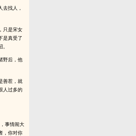
人去找人，
，只是宋女
下是真受了
昭。
褚野后，他
是善茬，就
跟人过多的
处，事情闹大
者，你对你