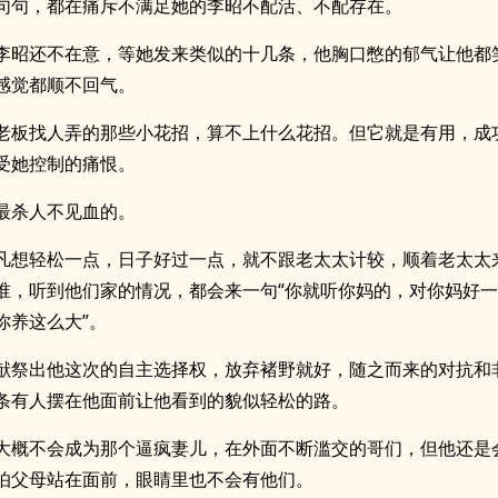
句句，都在痛斥不满足她的李昭不配活、不配存在。
李昭还不在意，等她发来类似的十几条，他胸口憋的郁气让他都
感觉都顺不回气。
老板找人弄的那些小花招，算不上什么花招。但它就是有用，成
受她控制的痛恨。
最杀人不见血的。
凡想轻松一点，日子好过一点，就不跟老太太计较，顺着老太太
谁，听到他们家的情况，都会来一句“你就听你妈的，对你妈好
你养这么大”。
献祭出他这次的自主选择权，放弃褚野就好，随之而来的对抗和
条有人摆在他面前让他看到的貌似轻松的路。
大概不会成为那个逼疯妻儿，在外面不断滥交的哥们，但他还是
怕父母站在面前，眼睛里也不会有他们。