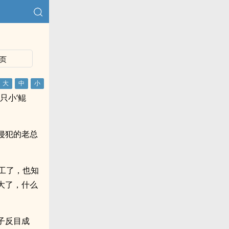
页
只小‘鲲
侵犯的老总
工了，也知
大了，什么
子反目成