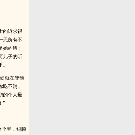
士的诉求很
一无所有不
是她的错；
要儿子的听
乎。
他硬就在硬他
你吃不消，
鹏的个人最
！”
这个宝，鲲鹏