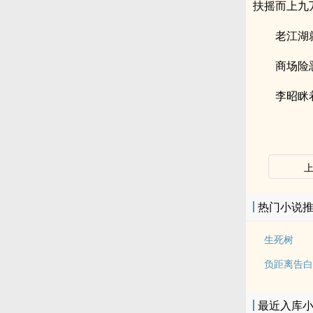
扶摇而上九
老江湖
商场险
李昭眯
热门小说
生死树
负距离告白
最近入库