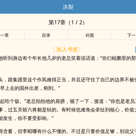
决裂
第17章（1 / 2）
上一章
目录
封面
下一
〔加入书签〕
他听到身边有个年长他几岁的老总笑着说话道：“你们鲲鹏里的那
头，跟集团里这个作风难得正当，并且还守住了自己的边界不被
，早上去的国外出差，刚到。”
一起吃个饭。”老总拍拍他的肩膀，顿了一下，接道：“你也是老员
事，过五关斩六将都是轻的。有时候也难免会牵扯到核心，价值
能发生，你不要受影响。”
得含蓄，但李昭哪有什么不懂的。不过是只要价值足够，别说父