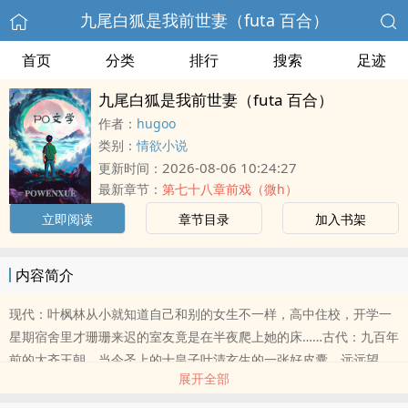
九尾白狐是我前世妻（futa 百合）
首页
分类
排行
搜索
足迹
九尾白狐是我前世妻（futa 百合）
作者：
hugoo
类别：
情欲小说
2026-08-06 10:24:27
更新时间：
最新章节：
第七十八章前戏（微h）
立即阅读
章节目录
加入书架
内容简介
现代：叶枫林从小就知道自己和别的女生不一样，高中住校，开学一
星期宿舍里才珊珊来迟的室友竟是在半夜爬上她的床……古代：九百年
前的大齐王朝，当今圣上的十皇子叶清玄生的一张好皮囊，远远望
展开全部
去，竟比姑娘们还要秀气几分。其于十五岁开宫立府后，来者不拒，
后院夜夜笙歌，可整整五年，后院竟未有皇孙降生，世人私下皆言是