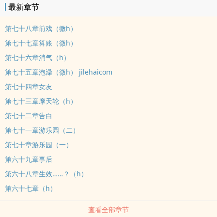
最新章节
王爷身子有恙，是老天爷瞧她生平太过顺遂要给她使绊子呢，而又过
了一年，璘亲王叶清玄的身子也垮了。这时，亲王府门口来了一位年
第七十八章前戏（微h）
岁与王爷差不多大的姑娘，自称是医师，能看好王爷的身子。叶清玄
第七十七章算账（微h）
这时已是急得病急乱投医，不顾周围人阻拦邀少女入屋，哪想少女一
第七十六章消气（h）
入屋说的便是：“王爷您可还记得当年救过的一只小狐狸？”
————————————————————可能会古代现代线都掺
第七十五章泡澡（微h） jilehaicom
着写之前本来写了二十几章，但剧情进展很慢，我自己也不满意，就
第七十四章女友
重新写了没存稿，再加上已是社会人，写到哪更到哪先发几章注意：
第七十三章摩天轮（h）
虽然说的有点晚了，但看文案，大家应该能看出来古代不是双洁吧？
第七十二章告白
古代不是双洁，不是双洁，不是双洁！强调三遍
第七十一章游乐园（二）
第七十章游乐园（一）
第六十九章事后
第六十八章生效……？（h）
第六十七章（h）
查看全部章节