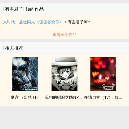
有匪君子life的作品
大时代｜益敏同人《偏偏喜欢你》
/
有匪君子life
查看全部作品
相关推荐
夏宫 （出轨 H）
母狗的驯服之路NP（强制爱）
多情自古（1v1，腹黑内侍&amp;咸鱼皇后）