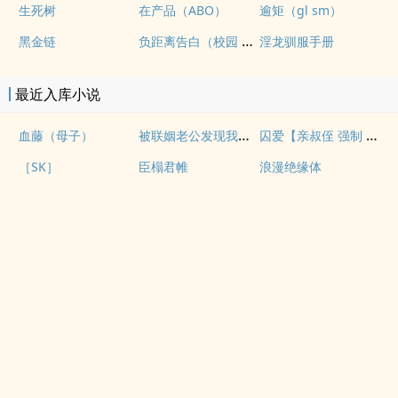
生死树
在产品（ABO）
逾矩（gl sm）
负距离告白（校园 h）
黑金链
淫龙驯服手册
最近入库小说
被联姻老公发现我写po文后
囚爱【亲叔侄 强制 1v1 H】
血藤（母子）
［SK］
臣榻君帷
浪漫绝缘体