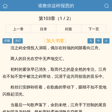
谁教你这样报恩的
第103章（1 / 2）
上一章
目录
封面
下一页
〔加入书签〕
沈之屿全情投入演唱，偶尔在转场的间隙看向江舟。
两人的目光在空中无声地交汇。
初时的紧张早已消失，取而代之的是全然的专注。江舟
在不知不觉中被沈之屿带动，沉浸于这共同创造的音乐中。
粉丝们安静聆听着，在歌曲的带动下，眼睛不知不觉地
闪烁起泪光。
当最后一句歌声落下，余韵未绝，江舟手下控制的尾音
也如同袅袅轻烟，悠长而轻柔地消散在空气里。