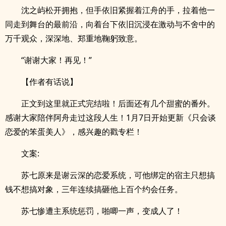
沈之屿松开拥抱，但手依旧紧握着江舟的手，拉着他一
同走到舞台的最前沿，向着台下依旧沉浸在激动与不舍中的
万千观众，深深地、郑重地鞠躬致意。
“谢谢大家！再见！”
【作者有话说】
正文到这里就正式完结啦！后面还有几个甜蜜的番外。
感谢大家陪伴阿舟走过这段人生！1月7日开始更新《只会谈
恋爱的笨蛋美人》，感兴趣的戳专栏！
文案:
苏七原来是谢云深的恋爱系统，可他绑定的宿主只想搞
钱不想搞对象，三年连续搞砸他上百个约会任务。
苏七惨遭主系统惩罚，啪唧一声，变成人了！