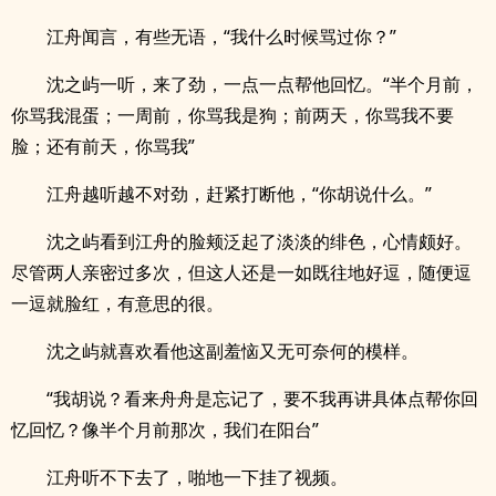
江舟闻言，有些无语，“我什么时候骂过你？”
沈之屿一听，来了劲，一点一点帮他回忆。“半个月前，
你骂我混蛋；一周前，你骂我是狗；前两天，你骂我不要
脸；还有前天，你骂我”
江舟越听越不对劲，赶紧打断他，“你胡说什么。”
沈之屿看到江舟的脸颊泛起了淡淡的绯色，心情颇好。
尽管两人亲密过多次，但这人还是一如既往地好逗，随便逗
一逗就脸红，有意思的很。
沈之屿就喜欢看他这副羞恼又无可奈何的模样。
“我胡说？看来舟舟是忘记了，要不我再讲具体点帮你回
忆回忆？像半个月前那次，我们在阳台”
江舟听不下去了，啪地一下挂了视频。