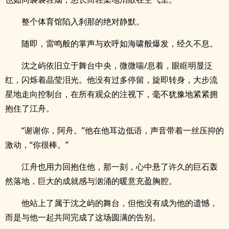
整个体育馆陷入刹那的绝对静默。
随即，雷鸣般的掌声与欢呼如海啸般爆发，经久不息。
沈之屿依旧立于舞台中央，微微喘/息着，眼眶明显泛
红，闪烁着晶莹泪光。他没有过多停留，旋即转身，大步流
星地走向控制台，在所有观众的注视下，毫不犹豫地紧紧拥
抱住了江舟。
“谢谢你，阿舟。”他在他耳边低语，声音带着一丝压抑的
激动，“你很棒。”
江舟也用力回抱住他，那一刻，心中悬了许久的巨石轰
然落地，巨大的成就感与汹涌的暖意充盈胸腔。
他站上了属于沈之屿的舞台，但他没有成为他的遗憾，
而是与他一起共同完成了这场圆满的告别。