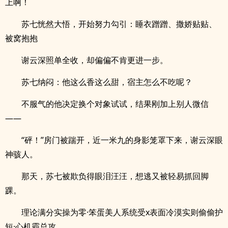
上啊！
苏七恍然大悟，开始努力勾引：睡衣蹭蹭、撒娇贴贴、
被窝抱抱
谢云深照单全收，却偏偏不肯更进一步。
苏七纳闷：他这么香这么甜，宿主怎么不吃呢？
不服气的他决定换个对象试试，结果刚加上别人微信
——
“砰！”房门被踹开，近一米九的身影笼罩下来，谢云深眼
神骇人。
那天，苏七被欺负得眼泪汪汪，想逃又被轻易抓回脚
踝。
理论满分实操为零·笨蛋美人系统受x表面冷漠实则偷偷护
短·心机霸总攻