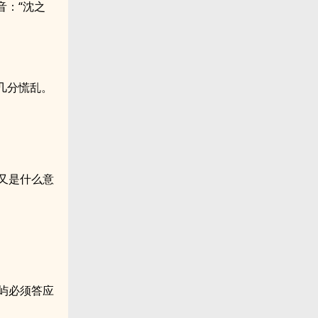
音：“沈之
几分慌乱。
又是什么意
屿必须答应