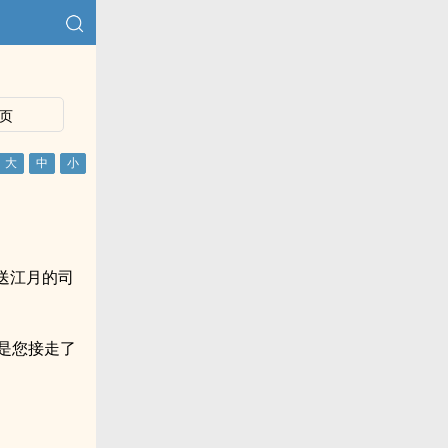
页
送江月的司
是您接走了