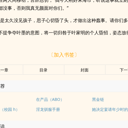
在两人间移动，言辞恳切，“我今天刚好来海市，听说这事就立
都没事，否则我真无颜面对你们。”
也是太久没见孩子，思子心切昏了头，才做出这种蠢事。请你们多
不提争夺叶墨的意图，将一切归咎于叶家明的个人昏招，姿态放
〔加入书签〕
上一章
目录
封面
下一
推荐
在产品（ABO）
黑金链
（校园 h）
淫龙驯服手册
小说