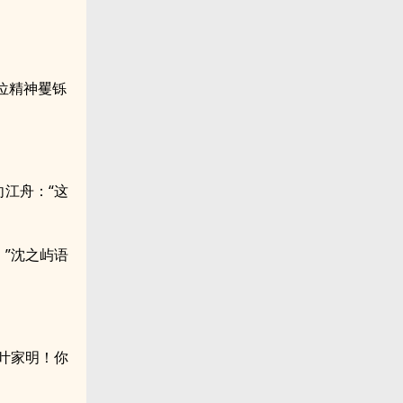
位精神矍铄
江舟：“这
。”沈之屿语
叶家明！你