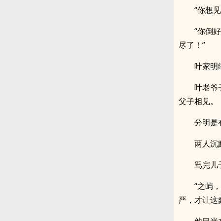
“你想
“你倒
尽了！”
叶家明
叶老爷
父子相见。
分明是
两人沉
骂完儿
“之屿
严，才让这