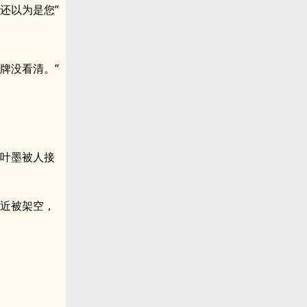
还以为是您”
牌没看清。”
和叶墨被人接
最近被架空，