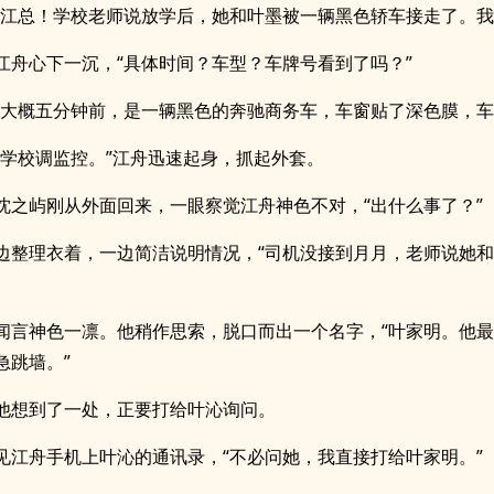
起江总！学校老师说放学后，她和叶墨被一辆黑色轿车接走了。我
江舟心下一沉，“具体时间？车型？车牌号看到了吗？”
说大概五分钟前，是一辆黑色的奔驰商务车，车窗贴了深色膜，车
系学校调监控。”江舟迅速起身，抓起外套。
沈之屿刚从外面回来，一眼察觉江舟神色不对，“出什么事了？”
边整理衣着，一边简洁说明情况，“司机没接到月月，老师说她
闻言神色一凛。他稍作思索，脱口而出一个名字，“叶家明。他
急跳墙。”
他想到了一处，正要打给叶沁询问。
见江舟手机上叶沁的通讯录，“不必问她，我直接打给叶家明。”