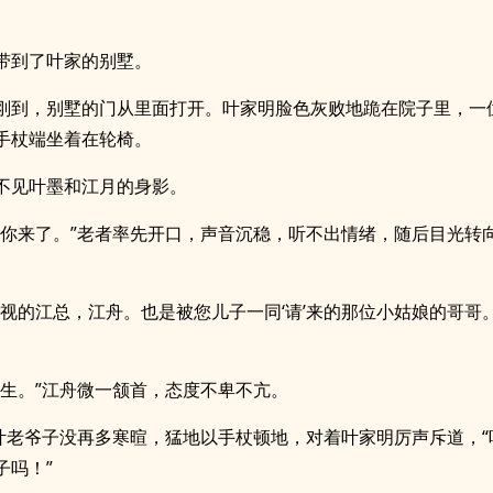
带到了叶家的别墅。
刚到，别墅的门从里面打开。叶家明脸色灰败地跪在院子里，一
手杖端坐着在轮椅。
不见叶墨和江月的身影。
，你来了。”老者率先开口，声音沉稳，听不出情绪，随后目光转向
影视的江总，江舟。也是被您儿子一同‘请’来的那位小姑娘的哥哥
先生。”江舟微一颔首，态度不卑不亢。
”叶老爷子没再多寒暄，猛地以手杖顿地，对着叶家明厉声斥道，“
子吗！”