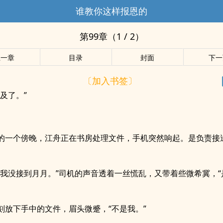
谁教你这样报恩的
第99章（1 / 2）
上一章
目录
封面
下一
〔加入书签〕
及了。”
的一个傍晚，江舟正在书房处理文件，手机突然响起。是负责接
，我没接到月月。”司机的声音透着一丝慌乱，又带着些微希冀，“
刻放下手中的文件，眉头微蹙，“不是我。”