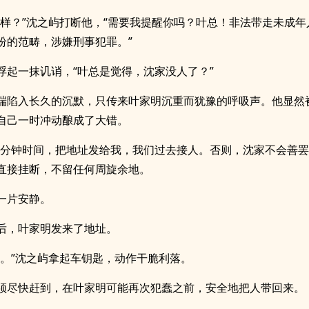
怎样？”沈之屿打断他，“需要我提醒你吗？叶总！非法带走未成年
纷的范畴，涉嫌刑事犯罪。”
浮起一抹讥诮，“叶总是觉得，沈家没人了？”
端陷入长久的沉默，只传来叶家明沉重而犹豫的呼吸声。他显然
自己一时冲动酿成了大错。
一分钟时间，把地址发给我，我们过去接人。否则，沈家不会善罢
直接挂断，不留任何周旋余地。
一片安静。
后，叶家明发来了地址。
走。”沈之屿拿起车钥匙，动作干脆利落。
须尽快赶到，在叶家明可能再次犯蠢之前，安全地把人带回来。