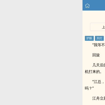
“我等不
回旋
几天后
机打来的。
“江总
吗？”
江舟立