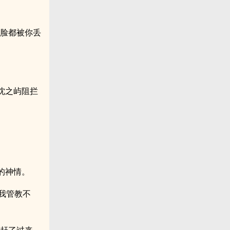
的脸都被你丢
沈之屿阻拦
的神情。
我管教不