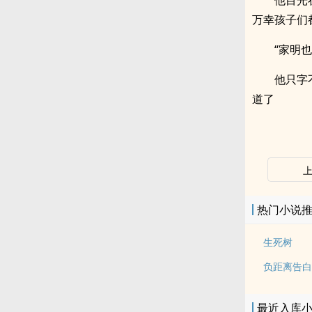
他目光
万幸孩子们
“家明
他只字
道了
热门小说
生死树
负距离告白
最近入库