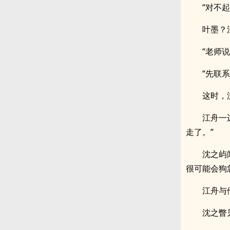
“对不
叶墨？
“老师
“先联
这时，
江舟一
走了。”
沈之屿
很可能会狗
江舟与
沈之瞥