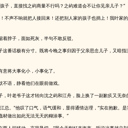
见孩子，直接找之屿商量不行吗？之屿难道会不让你见亲儿子？”
好！不声不响就把人接回来！还把别人家的孩子也捎上！我叶家
缩着脖子，面如死灰，半句不敢反驳。
子这番话极有分寸。既将今晚之事归因于父亲思念儿子，又暗指
有意将大事化小，小事化了。
默不语，静看他们在眼前做戏。
子，叶老爷子这才转向沈之屿和江舟，脸上换了一副歉疚又无奈
，江总。”他叹了口气，语气缓和，显得通情达理，“实在抱歉。是
蠢材做出如此无法无天的糊涂事。”