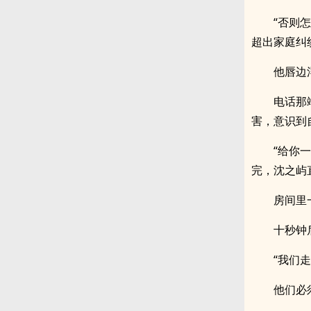
“否则
超出家庭纠
他唇边
电话那
害，意识到
“给你
完，沈之屿
房间里
十秒钟
“我们
他们必