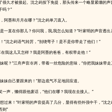
了很久才被接起。沈之屿按下免提，那头传来一个略显紧绷的声
干吗？”
明，阿墨和月月在哪？”沈之屿单刀直入。
不是一直在你那儿？你问我，我,我怎么知道？”叶家明的声音透出
明！”沈之屿语气转厉，“别绕弯子！是不是你带走了他们！”
就算在我这儿又怎样？我是阿墨的爸爸，有权带走他！”
妹妹呢？”江舟声音冷冽，带着一丝危险的意味，“你把我妹妹带走
你妹妹自己要跟来的！”那边底气不足地回应道。
笑一声，懒得跟他废话，“他们在哪？我现在去接人。”
要想过来！”叶家明的声音提高了几分，显得有些外强中干，“沈之
否则”