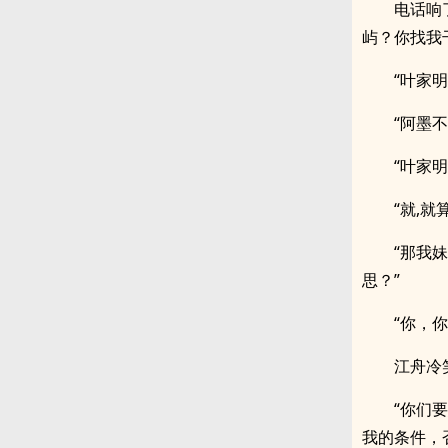
电话响
屿？你找我
“叶家
“阿墨
“叶家
“就,
“那我
思？”
“你，
江舟冷
“你们
我的条件，