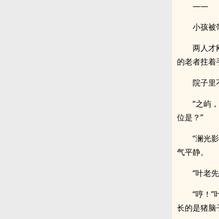
——
小孩被
两人才
的老者拄着
院子里
“之屿
位是？”
“澜光
气平静。
“叶老
“哼！
长的是猪脑