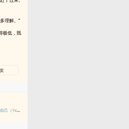
刻赶了过来。
多理解。”
得极低，既
页
她决定宴请年少时的自己（1v1H）