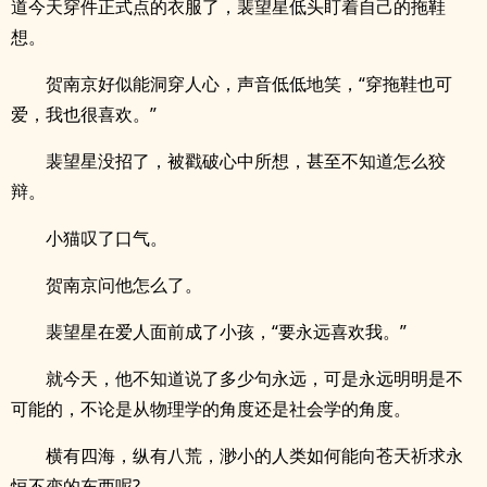
道今天穿件正式点的衣服了，裴望星低头盯着自己的拖鞋
想。
贺南京好似能洞穿人心，声音低低地笑，“穿拖鞋也可
爱，我也很喜欢。”
裴望星没招了，被戳破心中所想，甚至不知道怎么狡
辩。
小猫叹了口气。
贺南京问他怎么了。
裴望星在爱人面前成了小孩，“要永远喜欢我。”
就今天，他不知道说了多少句永远，可是永远明明是不
可能的，不论是从物理学的角度还是社会学的角度。
横有四海，纵有八荒，渺小的人类如何能向苍天祈求永
恒不变的东西呢?