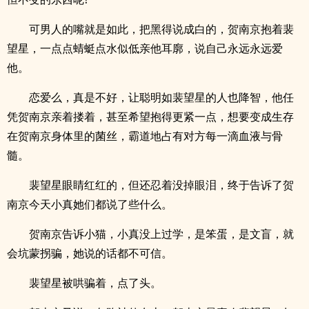
可男人的嘴就是如此，把黑得说成白的，贺南京抱着裴
望星，一点点蜻蜓点水似低亲他耳廓，说自己永远永远爱
他。
恋爱么，真是不好，让聪明如裴望星的人也降智，他任
凭贺南京亲着搂着，甚至希望抱得更紧一点，想要变成生存
在贺南京身体里的菌丝，霸道地占有对方每一滴血液与骨
髓。
裴望星眼睛红红的，但还忍着没掉眼泪，终于告诉了贺
南京今天小真她们都说了些什么。
贺南京告诉小猫，小真没上过学，是笨蛋，是文盲，就
会坑蒙拐骗，她说的话都不可信。
裴望星被哄骗着，点了头。