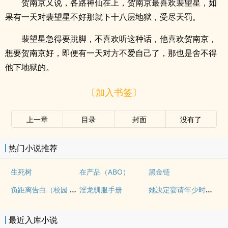
贺南京又说，各路神仙在上，贺南京最喜欢裴望星，如
果有一天对裴望星不好那就下十八层地狱，受尽天罚。
裴望星急得要跳脚，不喜欢听这种话，他喜欢贺南京，
想要贺南京好，即便有一天对方不爱自己了，那也是舍不得
他下地狱的。
〔加入书签〕
上一章
目录
封面
没有了
热门小说推荐
生死树
在产品（ABO）
黑金链
负距离告白（校园 h）
她决定宴请年少时的自己（1v1H）
淫龙驯服手册
最近入库小说