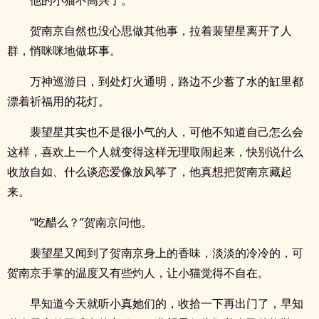
他的小猫不高兴了。
贺南京自然也没心思做其他事，拉着裴望星离开了人
群，悄咪咪地做坏事。
万神巡游日，到处灯火通明，路边不少蓄了水的缸里都
漂着祈福用的花灯。
裴望星其实也不是很小气的人，可他不知道自己怎么会
这样，喜欢上一个人就变得这样无理取闹起来，快别说什么
收放自如、什么谈恋爱像放风筝了，他真想把贺南京藏起
来。
“吃醋么？”贺南京问他。
裴望星又闻到了贺南京身上的香味，淡淡的冷冷的，可
贺南京手掌的温度又有些灼人，让小猫觉得不自在。
早知道今天就听小真她们的，收拾一下再出门了，早知