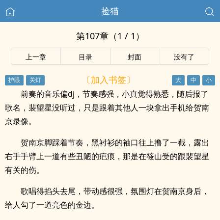
捡猫
第107章（1 / 1）
上一章
目录
封面
没有了
〔加入书签〕
前奏的音乐偏dj，节奏感强，小真觉得熟悉，随后报了
歌名，裴望星没听过，只是跟着其他人一块拿出手机给贺南
京录像。
贺南京脚踩着节奏，黑衬衫的袖口往上撸了一截，露出
右手手臂上一道有些丑陋的疤痕，那是在筱山受的跟裴望星
有关的伤。
歌唱得掐头去尾，带动感很强，氛围灯在贺南京身后，
给人勾了一道亮色的金边。