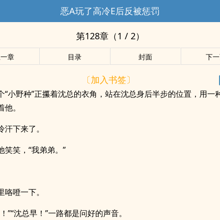
恶A玩了高冷E后反被惩罚
第128章（1 / 2）
上一章
目录
封面
下一
〔加入书签〕
个“小野种”正攥着沈总的衣角，站在沈总身后半步的位置，用一
着他。
冷汗下来了。
他笑笑，“我弟弟。”
里咯噔一下。
好！”“沈总早！”一路都是问好的声音。