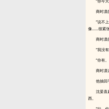
“你今
商时凛
“说不
像……很紧张
商时凛
“我没有
“你有
商时凛
他抽回
沈晏直
西。
“行，