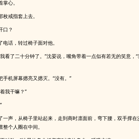
着掌心。
那枚戒指套上去。
开口？
了电话，转过椅子面对他。
着我看了二十分钟了。”沈晏说，嘴角带着一点似有若无的笑意，“
把手机屏幕摁亮又摁灭。“没有。”
看着我干嘛？”
”
了一声，从椅子里站起来，走到商时凛面前，弯下腰，双手撑在
凛整个人圈在中间。