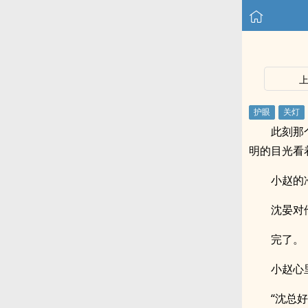
此刻那
明的目光看
小赵的
沈晏对
完了。
小赵心
“沈总