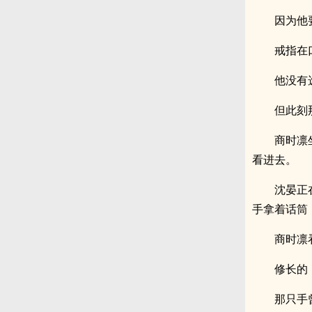
因为他
戒指在
他没有
但此刻
商时凛
看进去。
沈晏正
手拿着话筒
商时凛
修长的
那只手