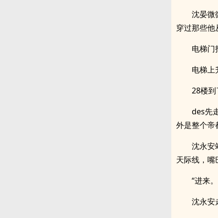
沈晏微
穿过那些他
电梯门
电梯上
28楼
des
外是整个帝
沈永安
天际线，嘴
“进来
沈永安