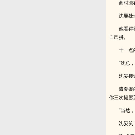
商时凛
沈晏处
他看得
自己拼。
十一点
“沈总
沈晏接
盛夏瓷
你三次提愿
“当然
沈晏笑