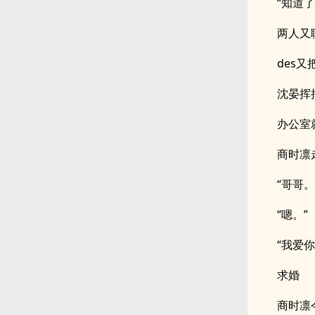
“知道
两人又
des
沈晏挥
办公室
商时凛
“哥哥。
“嗯。”
“我爱你
求婚
商时凛