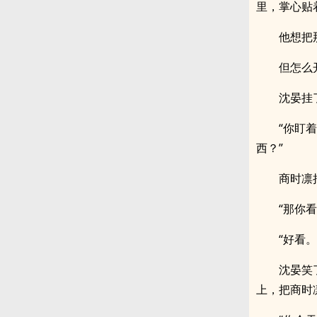
里，掌心贴
他想把
但怎么
沈晏挂
“你盯
西？”
商时凛
“那你
“好看。
沈晏笑
上，把商时