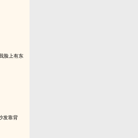
我脸上有东
沙发靠背