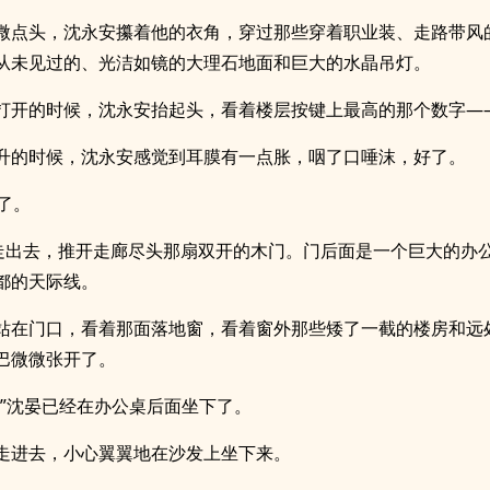
微点头，沈永安攥着他的衣角，穿过那些穿着职业装、走路带风
从未见过的、光洁如镜的大理石地面和巨大的水晶吊灯。
打开的时候，沈永安抬起头，看着楼层按键上最高的那个数字——
升的时候，沈永安感觉到耳膜有一点胀，咽了口唾沫，好了。
到了。
先走出去，推开走廊尽头那扇双开的木门。门后面是一个巨大的办
都的天际线。
站在门口，看着那面落地窗，看着窗外那些矮了一截的楼房和远
巴微微张开了。
。”沈晏已经在办公桌后面坐下了。
走进去，小心翼翼地在沙发上坐下来。