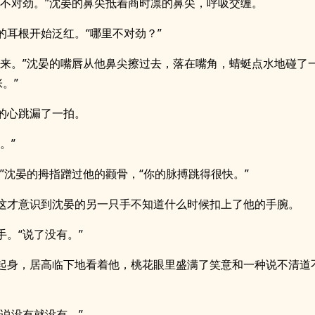
天不对劲。”沈晏的鼻尖抵着商时凛的鼻尖，呼吸交缠。
的耳根开始泛红。“哪里不对劲？”
上来。”沈晏的嘴唇从他鼻尖擦过去，落在嘴角，蜻蜓点水地碰了一
。”
的心跳漏了一拍。
。”
。”沈晏的拇指蹭过他的颧骨，“你的脉搏跳得很快。”
这才意识到沈晏的另一只手不知道什么时候扣上了他的手腕。
手。“说了没有。”
起身，居高临下地看着他，桃花眼里盛满了笑意和一种说不清道
你说没有就没有。”