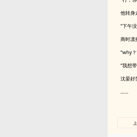
他转身
“下午
商时凛
“why？
“我想
沈晏好
……