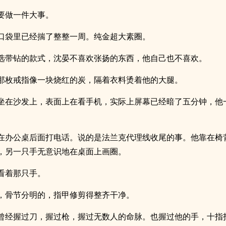
要做一件大事。
口袋里已经揣了整整一周。纯金超大素圈。
选带钻的款式，沈晏不喜欢张扬的东西，他自己也不喜欢。
那枚戒指像一块烧红的炭，隔着衣料烫着他的大腿。
坐在沙发上，表面上在看手机，实际上屏幕已经暗了五分钟，他
在办公桌后面打电话。说的是法兰克代理线收尾的事。他靠在椅
，另一只手无意识地在桌面上画圈。
看着那只手。
，骨节分明的，指甲修剪得整齐干净。
曾经握过刀，握过枪，握过无数人的命脉。也握过他的手，十指