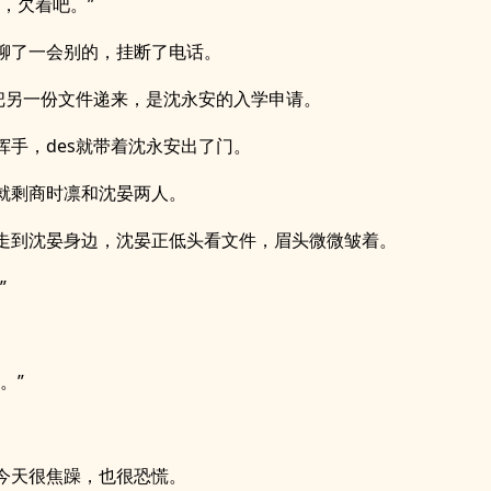
了，欠着吧。”
聊了一会别的，挂断了电话。
又把另一份文件递来，是沈永安的入学申请。
挥手，des就带着沈永安出了门。
就剩商时凛和沈晏两人。
走到沈晏身边，沈晏正低头看文件，眉头微微皱着。
”
。”
今天很焦躁，也很恐慌。