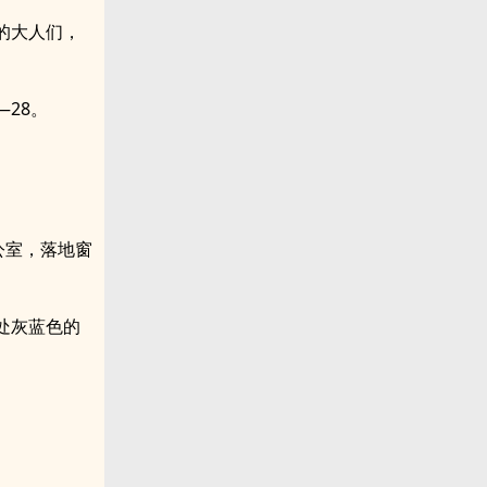
的大人们，
28。
公室，落地窗
处灰蓝色的