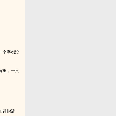
一个字都没
背里，一只
扣进指缝