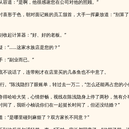
从容道：“是啊，他很感谢您在公司对他的照顾。”
时喜形于色，朝对面记账的员工颔首，大手一挥豪放道：“别算
刻收起计算器：“好、好的老板。”
疑：“……这家水族店是您的？”
手：“副业而已。”
底不说话了，连带刚才在店里买的几条鱼也不中意了。
么行。”陈浅隐扫了眼账单，转过去一万二，“怎么还能再占您的小
夸得哈哈大笑，心情舒畅，视线在陈浅隐身上停了两秒，煞有介
时间了，我听小柚说你们在一起挺长时间了，但还没结婚？”
道：“是哪里碰到麻烦了？双方家长不同意？”