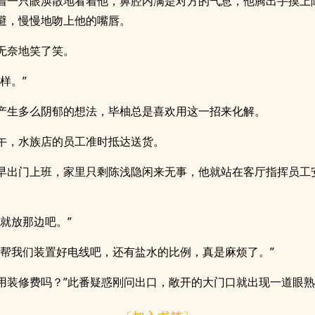
着一只眼涣散地看着他，鼻腔内满是对方的气息，他腾出手摸上
避，慢慢地吻上他的嘴唇。
无奈地笑了笑。
样。”
产生多么阴郁的想法，毕柚总是喜欢用这一招来化解。
午，水族店的员工准时抵达送货。
早出门上班，家里只剩陈浅隐闲来无事，他就站在客厅指挥员工
，就放那边吧。”
就帮我们装置好电线吧，还有盐水的比例，真是麻烦了。”
不用装修费吗？”此番疑惑刚问出口，敞开的大门口就出现一道眼