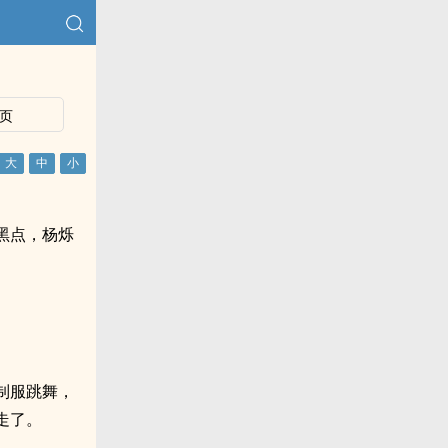
页
黑点，杨烁
制服跳舞，
走了。