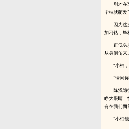
刚才在
毕柚就萌发
因为这
加刁钻，毕
正低头
从身侧传来
“小柚
“请问你
陈浅隐
睁大眼睛，
有在我们面
“小柚