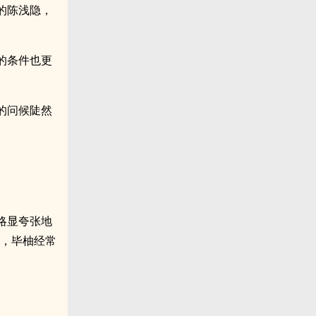
的陈浅隐，
的条件也更
。
的问候陡然
略显夸张地
面，毕柚经常