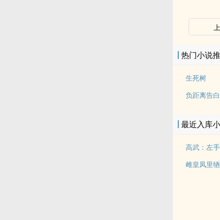
热门小说
生死树
负距离告白
最近入库
高武：左手
雌皇凤里牺