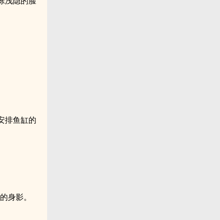
陈浅隐的脸
安排鱼缸的
熟的身影。