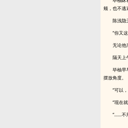
毕柚眯
颊，也不逃
陈浅隐
“你又这
无论他
隔天上
毕柚早
摆放角度。
“可以
“现在
“……