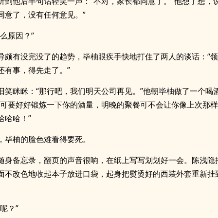
听到他后半句话轻笑一声：“不对，家长都同意了。”他想了想，说
同意了，没有任何意见。”
什么原因？”
导颇有没完没了的趋势，毕柚眼疾手快地打住了两人的谈话：“
还有事，得先走了。”
旧笑眯眯：“那行吧，我们明天公司再见。”他朝毕柚做了一个喝
家可要好好锻炼一下你的酒量，明晚的聚餐可不会让你像上次那
哈哈哈！”
，毕柚的脸色难看得要死。
随身备忘录，翻页的声音很响，在纸上写写划划好一会。陈浅隐
面不改色地收起本子放进口袋，起身把熨烫好的西装外套重新挂
呢？”