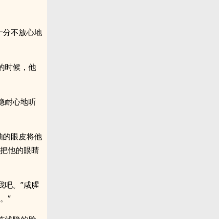
十分不放心地
的时候，他
隐耐心地听
柚的眼皮将他
想把他的眼睛
我吧。”咸腥
。”