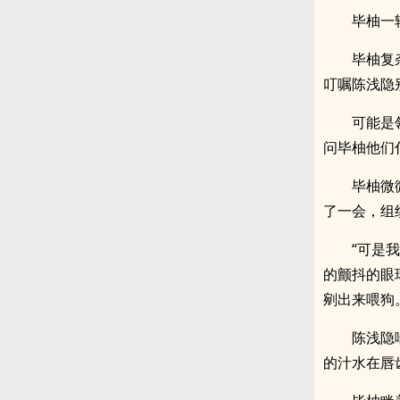
毕柚一
毕柚复
叮嘱陈浅隐
可能是
问毕柚他们
毕柚微
了一会，组
“可是
的颤抖的眼
剜出来喂狗
陈浅隐
的汁水在唇