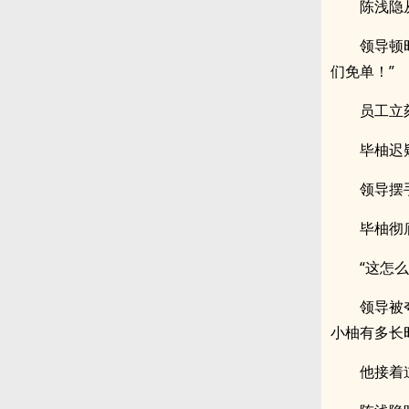
陈浅隐
领导顿
们免单！”
员工立
毕柚迟
领导摆
毕柚彻
“这怎
领导被
小柚有多长
他接着