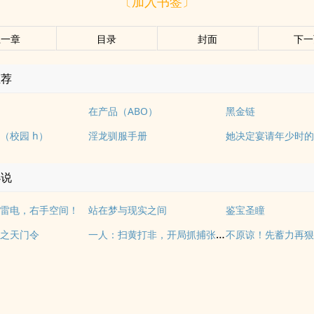
〔加入书签〕
上一章
目录
封面
下一
推荐
在产品（ABO）
黑金链
（校园 h）
淫龙驯服手册
小说
雷电，右手空间！
站在梦与现实之间
鉴宝圣瞳
一人：扫黄打非，开局抓捕张灵玉
之天门令
不原谅！先蓄力再