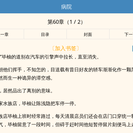
病院
第60章（1 / 2）
上一章
目录
封面
下一
〔加入书签〕
。”毕柚的道别在汽车的引擎声中拉长，直至消失。
朝他们挥手，不知怎的，目送载有昔日好友的轿车渐渐化作一颗
然而生一种诡异的滞空感。
，居然品出了离别的意味。
家水族店，毕柚让陈浅隐把车停一停。
族店毕柚上班时经常路过，每天清晨店员们还会在店门口穿统一
气，毕柚留意了一段时间，但碍于赶时间他短暂停留片刻便马上