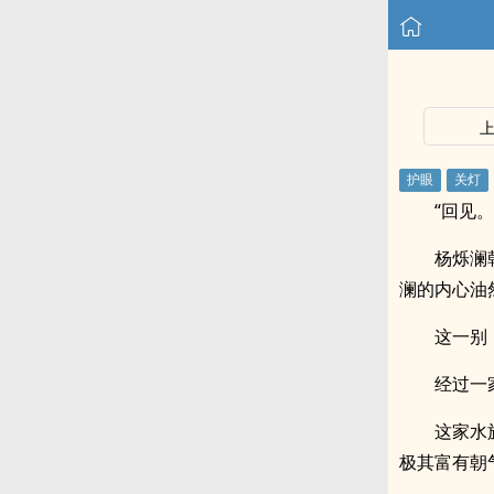
“回见
杨烁澜
澜的内心油
这一别
经过一
这家水
极其富有朝