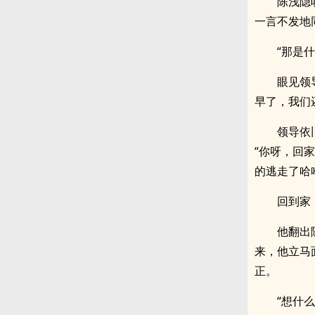
陈浅隐
一言不发地
“那是
眼见领
早了，我们
领导依
“你呀，回
的逃走了哈
回到家
他翻出
来，他立马
正。
“想什么