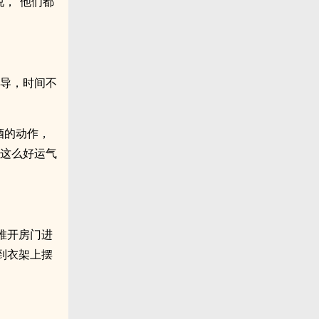
，“他们都
领导，时间不
酒的动作，
样这么好运气
推开房门进
到衣架上摆