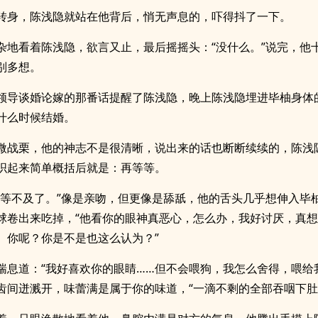
转身，陈浅隐就站在他背后，悄无声息的，吓得抖了一下。
杂地看着陈浅隐，欲言又止，最后摇摇头：“没什么。”说完，他
别多想。
领导谈婚论嫁的那番话提醒了陈浅隐，晚上陈浅隐埋进毕柚身体
什么时候结婚。
微战栗，他的神志不是很清晰，说出来的话也断断续续的，陈浅
织起来简单概括后就是：再等等。
我等不及了。”像是亲吻，但更像是舔舐，他的舌头几乎想伸入毕
球卷出来吃掉，“他看你的眼神真恶心，怎么办，我好讨厌，真
。你呢？你是不是也这么认为？”
喘息道：“我好喜欢你的眼睛……但不会喂狗，我怎么舍得，喂给
齿间迸溅开，味蕾满是属于你的味道，“一滴不剩的全部吞咽下肚