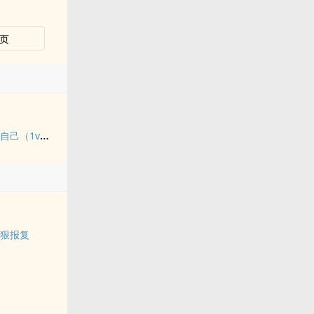
页
她决定宴请年少时的自己（1v1H）
狠狠报复