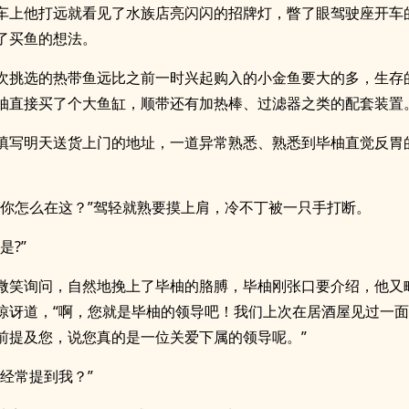
车上他打远就看见了水族店亮闪闪的招牌灯，瞥了眼驾驶座开车
了买鱼的想法。
次挑选的热带鱼远比之前一时兴起购入的小金鱼要大的多，生存
柚直接买了个大鱼缸，顺带还有加热棒、过滤器之类的配套装置
填写明天送货上门的地址，一道异常熟悉、熟悉到毕柚直觉反胃
。
，你怎么在这？”驾轻就熟要摸上肩，冷不丁被一只手打断。
是?”
微笑询问，自然地挽上了毕柚的胳膊，毕柚刚张口要介绍，他又
惊讶道，“啊，您就是毕柚的领导吧！我们上次在居酒屋见过一
前提及您，说您真的是一位关爱下属的领导呢。”
他经常提到我？”