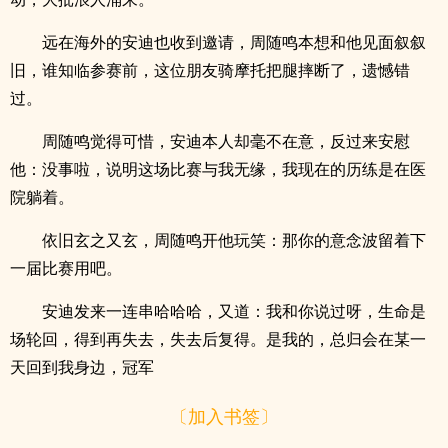
远在海外的安迪也收到邀请，周随鸣本想和他见面叙叙
旧，谁知临参赛前，这位朋友骑摩托把腿摔断了，遗憾错
过。
周随鸣觉得可惜，安迪本人却毫不在意，反过来安慰
他：没事啦，说明这场比赛与我无缘，我现在的历练是在医
院躺着。
依旧玄之又玄，周随鸣开他玩笑：那你的意念波留着下
一届比赛用吧。
安迪发来一连串哈哈哈，又道：我和你说过呀，生命是
场轮回，得到再失去，失去后复得。是我的，总归会在某一
天回到我身边，冠军
〔加入书签〕