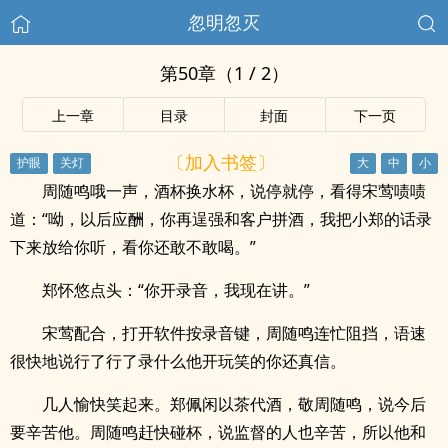
忽明忽灭
第50章（1 / 2）
上一章
目录
封面
下一页
〔加入书签〕
周随鸣哦一声，酒杯换水杯，说停就停，看得宋莺啧啧
道：“呦，以后应酬，你再逞强和客户拼酒，我把小郑的话录
下来放给你听，看你还敢不敢喝。”
郑怀悠点头：“你开录音，我现在讲。”
宋莺配合，打开软件按录音键，周随鸣连忙阻挡，语速
很快地说行了行了录什么他开玩笑的你还真信。
几人愉快笑起来。郑佩闲以茶代酒，敬周随鸣，说今后
要辛苦他。周随鸣赶快碰杯，说监督的人也辛苦，所以他和