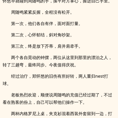
怀悠早就碰到周随鸣的手，揉平对方掌心，握进自己手里。
周随鸣紧紧反握，全程没有松开。
第一次，他们各自有伴，面对面打量。
第二次，心怀郁结，斜对角吵架。
第三次，终是放下芥蒂，肩并肩牵手。
两个各自晃动的钟摆，两位从这里到那里的漂泊之人，
转了三趟弯，最终同步。今夜值得庆祝。
经过治疗，郑怀悠的旧伤有所好转，两人重归nest打
球。
老板热烈欢迎，顺便说周随鸣的充值已经过期了，不过
看在熟客的份上，自己可以帮他们操作一下。
两杯内格罗尼上桌，夹克衫混着西装外套留到一边，打