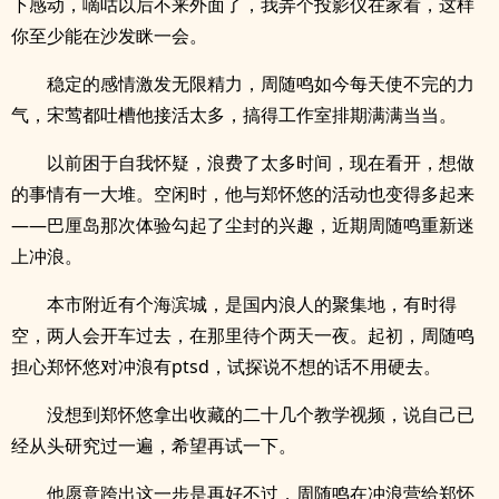
下感动，嘀咕以后不来外面了，我弄个投影仪在家看，这样
你至少能在沙发眯一会。
稳定的感情激发无限精力，周随鸣如今每天使不完的力
气，宋莺都吐槽他接活太多，搞得工作室排期满满当当。
以前困于自我怀疑，浪费了太多时间，现在看开，想做
的事情有一大堆。空闲时，他与郑怀悠的活动也变得多起来
——巴厘岛那次体验勾起了尘封的兴趣，近期周随鸣重新迷
上冲浪。
本市附近有个海滨城，是国内浪人的聚集地，有时得
空，两人会开车过去，在那里待个两天一夜。起初，周随鸣
担心郑怀悠对冲浪有ptsd，试探说不想的话不用硬去。
没想到郑怀悠拿出收藏的二十几个教学视频，说自己已
经从头研究过一遍，希望再试一下。
他愿意跨出这一步是再好不过，周随鸣在冲浪营给郑怀