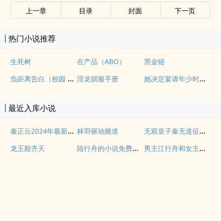
上一章
目录
封面
下一页
热门小说推荐
生死树
在产品（ABO）
黑金链
负距离告白（校园 h）
她决定宴请年少时的自己（1v1H）
淫龙驯服手册
最近入库小说
秦正云2024年最新消息
无双皇子秦无道征战诸天全集下载
林羽驱动频道
陆行舟的小说免费阅读
男主江行舟和女主陆云娆的小说
龙王殿齐天