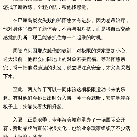
悠找了新教练，全程护航，帮他找感觉。
在巴厘岛屡次失败的郑怀悠大有进步。因为悬吊治疗，
他对身体平衡有了新体会，不再与浪对抗，而是将自己交给
感觉的判断，现已能够抓住每一个起乘的时机。
周随鸣则因那次腿伤的教训，对极限的探索更加小心。
迎大浪前，他都会向陆地上的对象索要祝福。等郑怀悠亲
完，捋一把他湿漉漉的头发，说去吧注意安全，才兴高采烈
下水。
至此，两人终于可以一同体验这项极限运动带来的乐
趣。有时他们会挑日出时分入海，冲一会就听，安静地浮在
板子上，头靠头看太阳升起。
入夏，正是浪季，今年海滨城市承办了一场国际公开
赛，赞助品牌为宣传冲浪文化，也给业余玩家组织了不少活
动，大批浪人涌来。