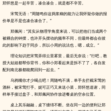
郑怀悠是一起辛苦，凑合凑合，就是都不辛苦。
宋莺无语：“周随鸣你这捣浆糊的能力让我怀疑你做的报
价单是不是也凑合凑合了。”
郑佩闲：“其实从物理学角度来说，可以把他们当成两个
被耦合的钟摆，也许开头摆动的频率不同，但最终都会在彼
此的影响下趋于同步，所以小周的说法也，嗯，成立。”
理论知识把宋莺弄得云里雾里，最后无奈说：“行吧，教
授大姑姐都帮你背书，你和小郑看起来是拆不了了，各自发
配到南北极都能爬回到一起去。”
乌鸦嘴你才少喝点吧！周随鸣不满，单手去拦截宋莺的
酒杯，被宋莺打手。妮可正巧又来送小菜，郑怀悠道谢，同
样单手接过盘子，和郑佩闲协作放进餐桌的空余位置。
桌上其乐融融，桌下缠绵不断。坐在同一边的便利让郑