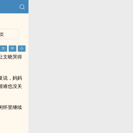
页
让文晓哭得
复说，妈妈
很难也没关
闲怀里继续