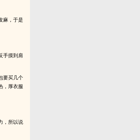
发麻，于是
反手摸到肩
包要买几个
热，厚衣服
力，所以说