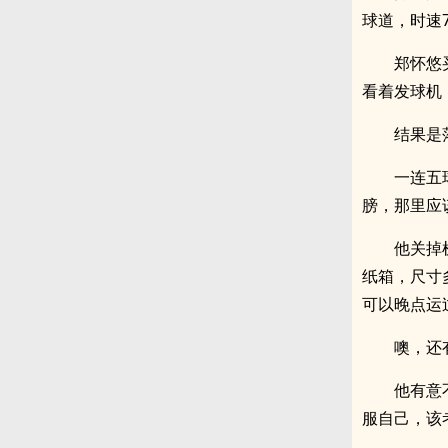
球道，时速
郑怀悠
看着发球机
结果是
一连五
膀，那里应
他关掉
纸箱，尺寸
可以晚点运
噢，还
他有意
服自己，该