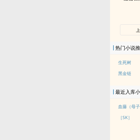
热门小说
生死树
黑金链
最近入库
血藤（母子
［SK］