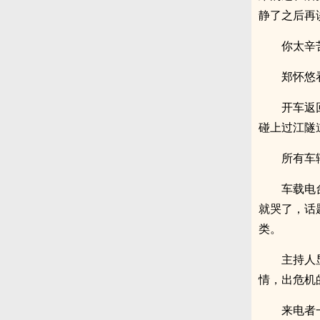
静了之后再
你太辛
郑怀悠
开车返
碰上过江隧
所有车
车载电
就哭了，话
类。
主持人
情，出危机
来电者