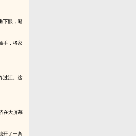
垂下眼，避
插手，将家
终过江。这
挤在大屏幕
他开了一条