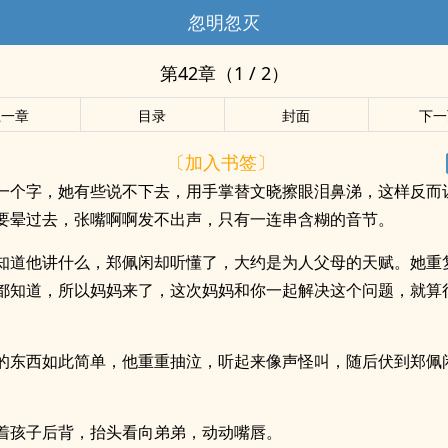
忽明忽灭
第42章（1 / 2）
上一章
目录
封面
下一
〔加入书签〕
一个字，她有些说不下去，用手掌替文晓擦眼泪鼻涕，这样反而
要晕过去，张嘴啊啊发不出声，只有一连串含糊的音节。
知道他讲什么，郑佩闲却听懂了，大约是为人父母的天赋。她重
都知道，所以妈妈来了，这次妈妈和你一起解决这个问题，就算
的东西如此简单，他重重抽泣，听起来像声怪叫，随后伏到郑佩
着孩子后背，抬头看向弟弟，动动嘴唇。