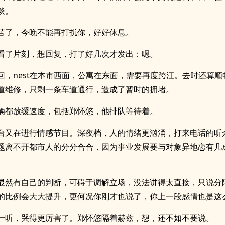
谈。
苦了，今晚不能再打扰你，好好休息。
看了片刻，想回复，打了好几次才发出：嗯。
回，nest在本市西面，公寓在东面，需要再度跨江。去时还算顺
道维修，只剩一条车道通行，造成了暂时的拥堵。
辆都放缓速度，包括郑怀悠，他排队等待着。
台又在进行情感节目。深夜档，人的情绪更汹涌，打来电话的听
题离不开都市人的分分合合，因为事业发展要与对象异地恋有几
显然有自己的判断，可碍于调解立场，没法讲得太直接，只说分
的比例会大大提升，更何况你刚才也说了，你上一段感情也是这
一听，哭得更厉害了。郑怀悠隔着赫兹，想，还不如不要说。