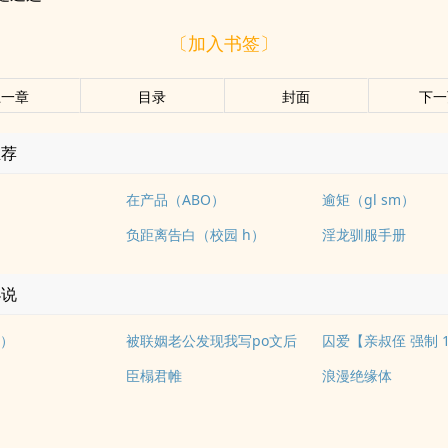
〔加入书签〕
上一章
目录
封面
下一
推荐
在产品（ABO）
逾矩（gl sm）
负距离告白（校园 h）
淫龙驯服手册
小说
）
被联姻老公发现我写po文后
囚爱【亲叔侄 强制 1
臣榻君帷
浪漫绝缘体