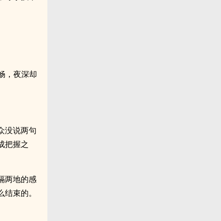
畅，夜深却
众没说两句
成把握之
隔两地的感
么结束的。