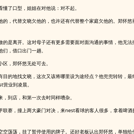
看懂了口型，姐姐在对他说：对不起。
他的，代替文晓欠他的，也许还有代替整个家庭欠他的。郑怀悠
做的是离开。这对母子还有更多需要面对面沟通的事情，他无法
他们，借口出门一趟。
小区，郑怀悠无处可去。
有目的地找文晓，这次又该将哪里设为途经点？他兜兜转转，最
st营业到凌晨。
来，到店，和第一次去时同样嘈杂。
甲联赛，撞上两大豪门对决，来nest看球的客人很多，拿着啤酒
空空荡荡，挂了暂停使用的牌子。还好老板认出郑怀悠，单独给