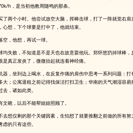
70k/h，是当初他教周随鸣的那条。
买了两个小时。他尝试放空大脑，挥棒击球，打了一阵就觉右肩
，心想，下个球要是打中了，他就结束。
落空，他想，再试一球。
球均失败，不知道是不是天也在故意耍他玩。郑怀悠扔掉球棒，
该是真正发炎了，微微抬起就连着神经痛。
机器，坐到边上喝水，在反复作痛的肩伤中思考一系列问题：打
多大；公寓退租之前记得找保洁打扫卫生；华南的天气潮湿容易
过去，诸如此类。
有文晓，以后不能帮姐姐照顾了。
不去想仅剩的那个关键因素，生怕想了就要推翻之前做的所有努
考虑的只有这些。