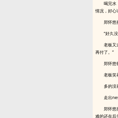
喝完水
情况，好心
郑怀悠
“好久
老板又
再付了。”
郑怀悠
老板笑
多的没
走出ne
郑怀悠
难的还在后