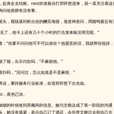
，起身走去结账。nest的老板自打郑怀悠进来，就一直关注着这
询问他肩膀有没有事。
摇头，视线落到柜台挂的酬宾海报，鬼使神差问，周随鸣最近有
没见了，他卡上还有几十个小时的打击笼体验没用完呢。”
道：“你要不问问他可不可以借你？他愿意的话，我就帮你抵掉
顿了顿，出示付款码，“不麻烦他。”
着扫码，“没问过，怎么知道是不是麻烦。”
再说，秉持服务行业标准，欢迎郑怀悠下次光临。
st，夜色已浓。
抽烟的时候收到郑佩闲的信息。她与文晓达成了第一阶段的沟通
头，她没有逃避，表示自己订了酒店，会先带文晓过去和自己住