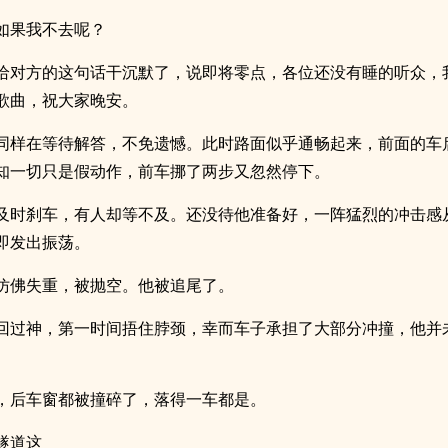
如果我不去呢？
给对方的这句话干沉默了，说即将零点，各位还没有睡的听众，
歌曲，祝大家晚安。
同样在等待解答，不免遗憾。此时路面似乎通畅起来，前面的车
知一切只是假动作，前车挪了两步又忽然停下。
及时刹车，有人却等不及。还没待他准备好，一阵猛烈的冲击感
即发出振荡。
仿佛失重，被抛空。他被追尾了。
回过神，第一时间捂住脖颈，幸而车子承担了大部分冲撞，他并
，后车窗都被撞碎了，落得一车都是。
隧道这