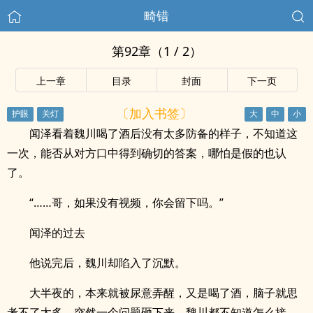
畸错
第92章（1 / 2）
上一章
目录
封面
下一页
〔加入书签〕
闻泽看着魏川喝了酒后没有太多防备的样子，不知道这
一次，能否从对方口中得到确切的答案，哪怕是假的也认
了。
“……哥，如果没有视频，你会留下吗。”
闻泽的过去
他说完后，魏川却陷入了沉默。
大半夜的，本来就被尿意弄醒，又是喝了酒，脑子就思
考不了太多，突然一个问题砸下来，魏川都不知道怎么接。