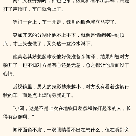
两个人在分别时，神色照常，彼此都看不出异样，只是
打了声招呼，车门就合上了。
等门一合上，车一开走，魏川的脸色就立马变了。
突如其来的分别让他不上不下，就像是情绪刚冲到顶
点，才上头去做了，又突然一盆冷水淋下。
他莫名其妙想起昨晚他好像准备亲闻泽，结果却被对方
躲开了，也不知对方是有心还是无意，总之都让他后面没了
心情。
后视镜里，男人的身影越来越小，对方没有看着这辆行
驶的车，而是点上烟转身就走了。
“小闻，这是不是上次在地铁口差点和你打起来的人，长
得有点像啊。”
闻泽面色不虞，一双眼睛看不出在想什么，但在听到旁