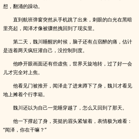
想，翻涌的躁动。
直到航班弹窗突然从手机跳了出来，刺眼的白光在黑暗
里亮起，闻泽才像被骤然拽回到了现实里。
第二天，魏川睡醒的时候，脑子还有点宿醉的痛，估计
是连着两天疯狂灌自己，没控制到度。
他睁开眼画面还有些虚焦，世界天旋地转，过了好一会
儿才完全对上焦。
他看见门被推开，闻泽走了进来蹲下了身，魏川才看见
地上摊着个行李箱。
魏川还以为自己一觉睡穿越了，怎么又回到了那天。
他一下撑起了身，英挺的眉头紧皱着，表情极为难看：
“闻泽，你在干嘛？”