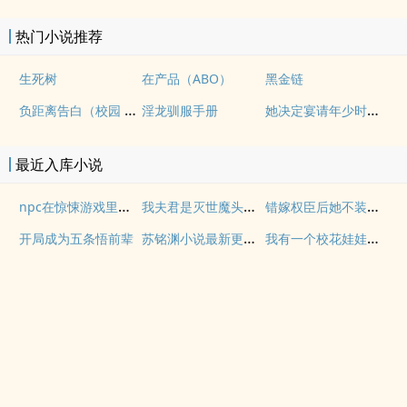
热门小说推荐
生死树
在产品（ABO）
黑金链
负距离告白（校园 h）
她决定宴请年少时的自己（1v1H）
淫龙驯服手册
最近入库小说
npc在惊悚游戏里逃生
我夫君是灭世魔头扶梦全文阅读
错嫁权臣后她不装第26集看点
苏铭渊小说最新更新章节目录大全
我有一个校花娃娃亲小说
开局成为五条悟前辈