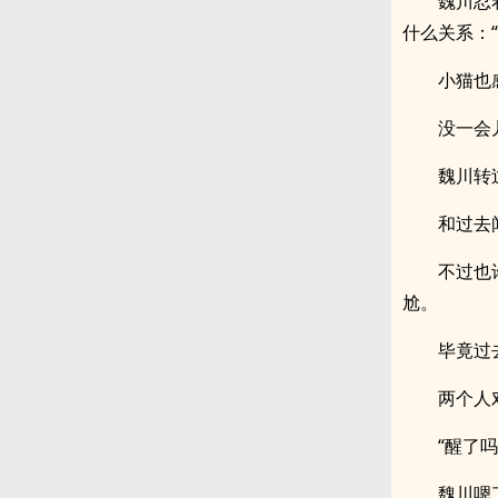
魏川忍
什么关系：
小猫也
没一会
魏川转
和过去
不过也
尬。
毕竟过
两个人
“醒了吗
魏川嗯