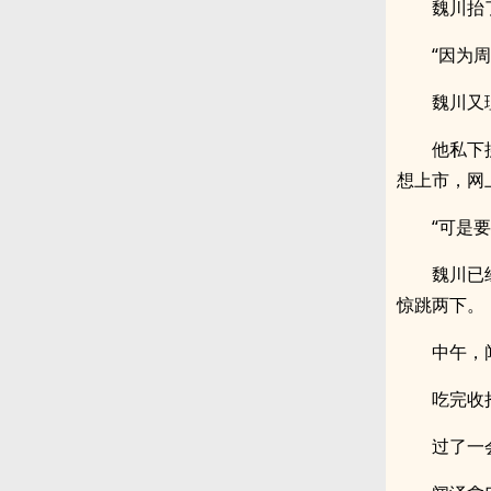
魏川抬
“因为
魏川又
他私下
想上市，网
“可是
魏川已
惊跳两下。
中午，
吃完收
过了一