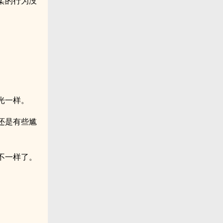
柔的行为没
。
光一样。
还是有些尴
不一样了。