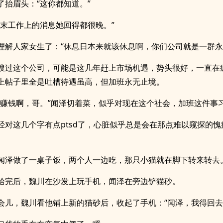
了抬眉头：“这你都知道。”
周末工作上的消息她回得都很晚。”
理解人家女生了：“休息日本来就该休息啊，你们公司就是一群永
搜过这个公司，可能是这几年赶上市场机遇，势头很好，一直在
上帖子里全是吐槽待遇虽高，但加班永无止境。
要赚钱啊，哥。”闻泽切着菜，似乎对现在这个社会，加班这件事
经对这几个字有点ptsd了，心脏似乎总是会在那点难以窥探的愧
闻泽做了一桌子饭，两个人一边吃，那只小猫就在脚下转来转去
拾完后，魏川在沙发上玩手机，闻泽在旁边铲猫砂。
会儿，魏川看他铺上新的猫砂后，收起了手机：“闻泽，我得回去