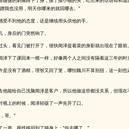
着微微的刺痛蹲下了身，摸了摸小猫的头，吐出来的话语却和温
“蹭我也没用，明天你哪来的就回哪去。”
感受不到他的态度，还是继续用头供他的手。
儿，身后的门突然响了。
过头，看见门被打开了，很快闻泽提着菜的身影就出现在了眼前
闻泽下了课回来一模一样，好像两个人之间没有隔着这三年的时
许是没有了酒精，理智又回了笼，哪怕魏川不算别扭，这一刻也
去他能给自己洗脑闻泽是客户，所以他做这些都没关系，但现在
对视上的时候，闻泽轻咳了一声先开了口。
，哥。”
了一声，视线移回到了猫身上：“你去哪了。”