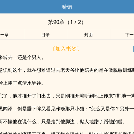
畸错
第90章（1 / 2）
上一章
目录
封面
下一
〔加入书签〕
来转去，还是个男人。
意识到这个，就在想难道过去老天爷让他陪男的是在做脱敏训练
脸上捧了点清水醒神。
完了，他才推开了门出去，只是刚推开就听到地上传来“喵”地一
见闻泽，倒是垂下眸又看见昨晚那只小猫：“怎么又是你？另外一
听不懂他在说什么，只是走到他脚边，黏人地蹭了蹭他的腿。