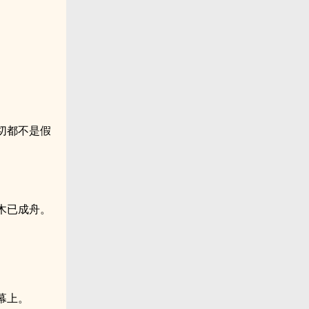
切都不是假
木已成舟。
。
幕上。