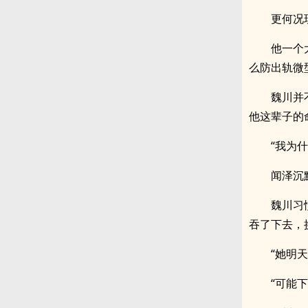
更何况
他一个
么防出轨微
魏川并
他这辈子的
“我为
闻泽沉
魏川习
吞了下去，
“她明
“可能