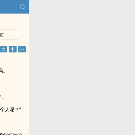
页
吗。
声。
个人呢？”