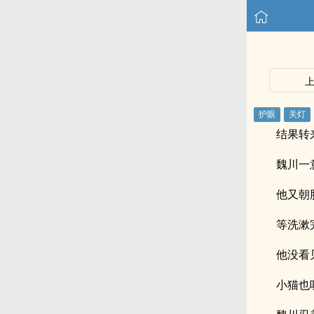
结果转
魏川一
他又朝
等洗漱
他没看
小猫也