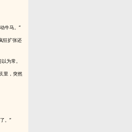
动牛马。”
疯狂扩张还
习以为常。
疚里，突然
。
了。”