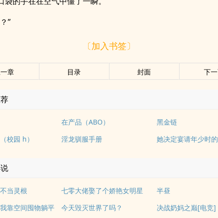
口袋的手在在空气中僵了一瞬。
？”
〔加入书签〕
上一章
目录
封面
下一
推荐
在产品（ABO）
黑金链
（校园 h）
淫龙驯服手册
小说
不当灵根
七零大佬娶了个娇艳女明星
半昼
我靠空间囤物躺平
今天毁灭世界了吗？
决战奶妈之巅[电竞]