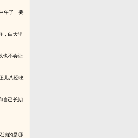
中午了，要
样，白天里
以也不会让
正儿八经吃
和自己长期
又演的是哪