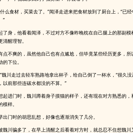
没什么食材，买菜去了。”闻泽走进来把食材放到了厨台上，“已经
。”
起了身，他看着闻泽，不过对方不像昨晚枕在自己腿上的那副模
更清醒理智。
有点不爽的，虽然他自己也有点尴尬，但毕竟某些经历更多，所
动的下位。
。”魏川走过去轻车熟路地拿出杯子，给自己倒了一杯水，“很久没
，以前那些连碳水都没的不算。”
想起进门时，魏川蹲着身子摸猫的样子，还有现在对方熟悉的，
的模样。
早出门时的胡思乱想，好像也逐渐消失了几分。
被魏川骗多了，在早上清醒之后看着对方时，就总忍不住想魏川