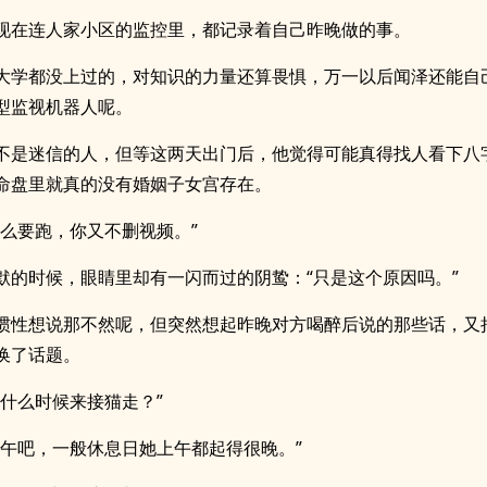
现在连人家小区的监控里，都记录着自己昨晚做的事。
大学都没上过的，对知识的力量还算畏惧，万一以后闻泽还能自
型监视机器人呢。
不是迷信的人，但等这两天出门后，他觉得可能真得找人看下八
命盘里就真的没有婚姻子女宫存在。
什么要跑，你又不删视频。”
默的时候，眼睛里却有一闪而过的阴鸷：“只是这个原因吗。”
惯性想说那不然呢，但突然想起昨晚对方喝醉后说的那些话，又
换了话题。
天什么时候来接猫走？”
下午吧，一般休息日她上午都起得很晚。”