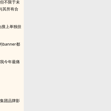
括但不限于未
与其所有合
热搜上单独挂
anner都
是我今年最痛
对集团品牌影