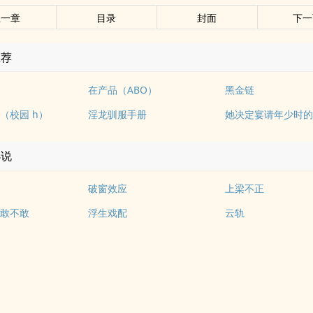
上一章
目录
封面
下一
推荐
在产品（ABO）
黑金链
（校园 h）
淫龙驯服手册
小说
破窗效应
上梁不正
敢不敢
浮生戏配
云轨