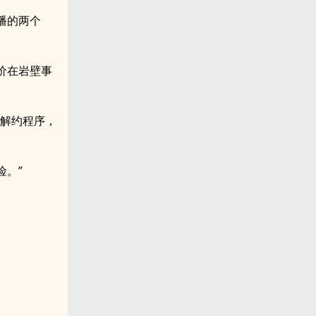
播的两个
价在岩壁事
的解约程序，
险。”