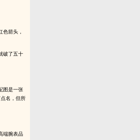
红色箭头，
就破了五十
配图是一张
有点名，但所
高端腕表品