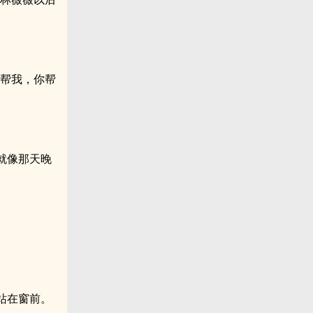
务帮我，你帮
就像那天晚
站在窗前。