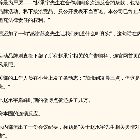
辞最为严厉——“赵承宇先生在合作期间多次违反合约条款，包
品牌活动、私下接洽竞品、及公开发表不当言论。本公司已终止
追究法律责任的权利。”
后还加了一句“感谢苏念先生让我们知道什么叫真实”，这句话在
运动品牌则直接下架了所有赵承宇相关的广告物料，连官网首页的b
风景照。
关部的工作人员在小号上发了条动态：“加班到凌晨三点，但这
班。”
比赵承宇巅峰时期的微博点赞还多了几万。
资本圈的连锁反应。
乐内部流出了一份会议纪要，标题是“关于赵承宇先生相关舆情
告”。