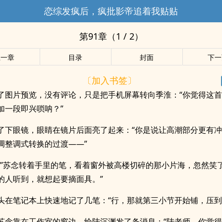
恋综发疯后，疯批影帝追着我贴贴
第91章（1 / 2）
上一章
目录
封面
下一
〔加入书签〕
了图片预览，没有评论，只是把手机屏幕转向季淮：“你觉得这
加一段即兴唢呐？”
了下眼镜，眼睛在镜片后面亮了起来：“你是说让高潮部分更有
调整调式转换的过渡——”
。”苏念转着手里的笔，看着窗外被高楼切碎的那小片海，忽然笑了
的人听到，就想起要摘面具。”
头在笔记本上快速地记了几笔：“行，那就第三小节开始铺，压到
苏念靠在工作室的窗边，给陆沉渊发了条消息：“陆老师，你觉