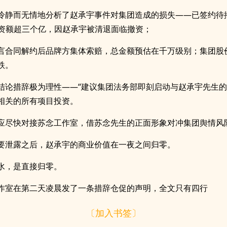
冷静而无情地分析了赵承宇事件对集团造成的损失——已签约待
投资额超三个亿，因赵承宇被清退面临撤资；
言合同解约后品牌方集体索赔，总金额预估在千万级别；集团股
跌。
结论措辞极为理性——“建议集团法务部即刻启动与赵承宇先生
相关的所有项目投资。
应尽快对接苏念工作室，借苏念先生的正面形象对冲集团舆情风
要泄露之后，赵承宇的商业价值在一夜之间归零。
水，是直接归零。
作室在第二天凌晨发了一条措辞仓促的声明，全文只有四行
〔加入书签〕