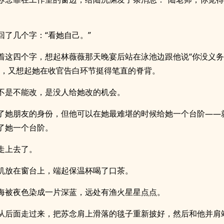
回了几个字：“看她自己。”
着这四个字，想起林薇薇那天晚宴后站在泳池边跟他说“你没义
影，又想起她在收官告白环节挺得笔直的脊背。
不是不能改，是没人给她改的机会。
了她朋友的身份，但他可以在她最难堪的时候给她一个台阶——
了她一个台阶。
走上去了。
机放在窗台上，端起保温杯喝了口茶。
海被夜色染成一片深蓝，远处有渔火星星点点。
从后面走过来，把苏念肩上滑落的毯子重新披好，然后和他并肩