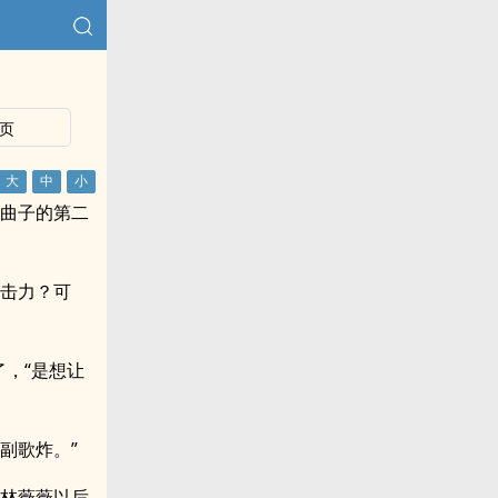
页
首曲子的第二
冲击力？可
，“是想让
副歌炸。”
得林薇薇以后