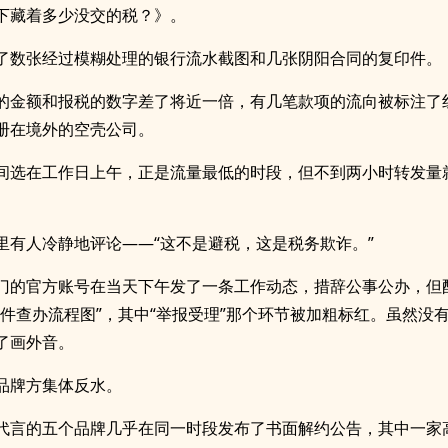
下藏着多少没交的税？》。
了数张经过模糊处理的银行流水截图和几张阴阳合同的复印件。
的金额和报税的数字差了将近一倍，有几笔款项的流向被标注了
册在境外的空壳公司。
间选在工作日上午，正是流量最低的时段，但不到两小时转发量
里有人冷静地评论——“这不是避税，这是税务欺诈。”
门的官方账号在当天下午发了一条工作动态，措辞公事公办，但
案件查办流程图”，其中“举报受理”那个环节被加粗标红。虽然没
了画外音。
品牌方集体反水。
代言的五个品牌几乎在同一时段发布了书面解约公告，其中一家