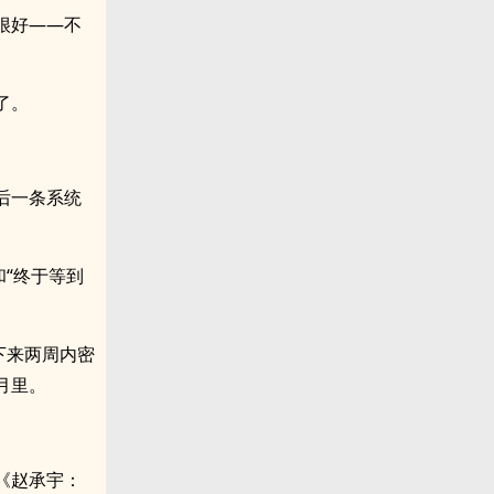
很好——不
了。
后一条系统
“终于等到
下来两周内密
月里。
《赵承宇：