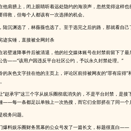
在他肩膀上，闭上眼睛听着远处隐约的海浪声，忽然觉得这样也
要得救，但每个人都该有一次选择的机会。
，陆沉渊选了，林薇薇也选了。至于选完之后的路，那就看自己
劣迹实锤，直接被全网封杀
在岩壁速降事件后被清退，他的社交媒体账号在封禁前留下了最
公告——“该用户因违反平台社区公约，予以永久封禁处理。”
冷的灰色文字挂在他的主页上，评论区前排被网友的“罪有应得”和
领。
让“赵承宇”这三个字从娱乐圈彻底消失的，不是平台封禁，是接
锤——每一条都足以单独上一次热搜，而它们全部挤在了同一个
是税务问题。
门爆料娱乐圈财务黑幕的公众号发了一篇长文，标题很直白——