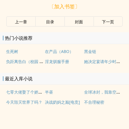
〔加入书签〕
上一章
目录
封面
下一页
热门小说推荐
生死树
在产品（ABO）
黑金链
负距离告白（校园 h）
她决定宴请年少时的自己（1v1H）
淫龙驯服手册
最近入库小说
七零大佬娶了个娇艳女明星
全球冰封，我靠空间囤物躺平
半昼
今天毁灭世界了吗？
决战奶妈之巅[电竞]
不合理秘密