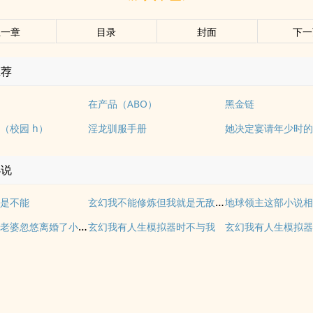
上一章
目录
封面
下一
推荐
在产品（ABO）
黑金链
（校园 h）
淫龙驯服手册
小说
玄幻我不能修炼但我就是无敌百度百
是不能
地球领主这部小说
贺总实惨被老婆忽悠离婚了小说最新章节免费阅读
玄幻我有人生模拟器时不与我
玄幻我有人生模拟