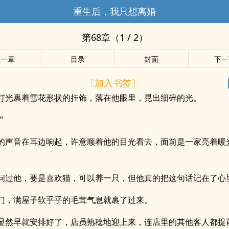
重生后，我只想离婚
第68章（1 / 2）
上一章
目录
封面
下一
〔加入书签〕
灯光裹着雪花形状的挂饰，落在他眼里，晃出细碎的光。
”
的声音在耳边响起，许意顺着他的目光看去，面前是一家亮着暖
问过他，要是喜欢猫，可以养一只，但他真的把这句话记在了心
门，满屋子软乎乎的毛茸气息就裹了过来。
显然早就安排好了，店员熟稔地迎上来，连店里的其他客人都提