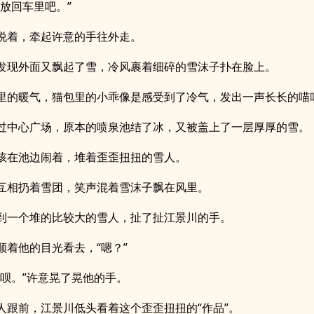
它放回车里吧。”
说着，牵起许意的手往外走。
发现外面又飘起了雪，冷风裹着细碎的雪沫子扑在脸上。
里的暖气，猫包里的小乖像是感受到了冷气，发出一声长长的喵
过中心广场，原本的喷泉池结了冰，又被盖上了一层厚厚的雪。
孩在池边闹着，堆着歪歪扭扭的雪人。
互相扔着雪团，笑声混着雪沫子飘在风里。
到一个堆的比较大的雪人，扯了扯江景川的手。
顺着他的目光看去，“嗯？”
照呗。”许意晃了晃他的手。
人跟前，江景川低头看着这个歪歪扭扭的“作品”。