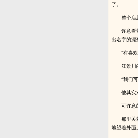
了。
整个店
许意看
出名字的漂
“有喜欢
江景川
“我们
他其实
可许意
那里关
地望着外面