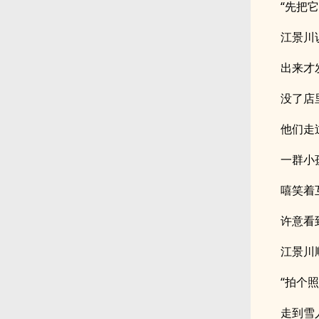
“先把
江景川
出来才
没了店
他们走
一群小
嘻笑着
许意看
江景川
“拍个
走到雪