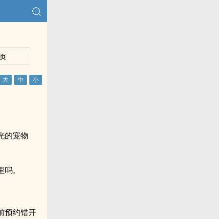
页
光的宠物
里吗。
前预约错开