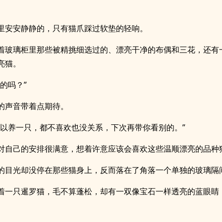
里安安静静的，只有猫爪踩过软垫的轻响。
着玻璃柜里那些被精挑细选过的、漂亮干净的布偶和三花，还有
亮猫。
的吗？”
的声音带着点期待。
可以养一只，都不喜欢也没关系，下次再带你看别的。”
对自己的安排很满意，想着许意应该会喜欢这些温顺漂亮的品种
的目光却没停在那些猫身上，反而落在了角落一个单独的玻璃隔
着一只暹罗猫，毛不算蓬松，却有一双像宝石一样透亮的蓝眼睛
。