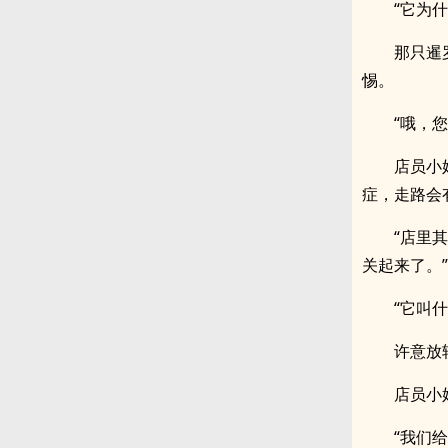
“它为
那只暹
惕。
“哦，
店员小
症，走路会
“店里
关起来了。”
“它叫
许意放
店员小
“我们