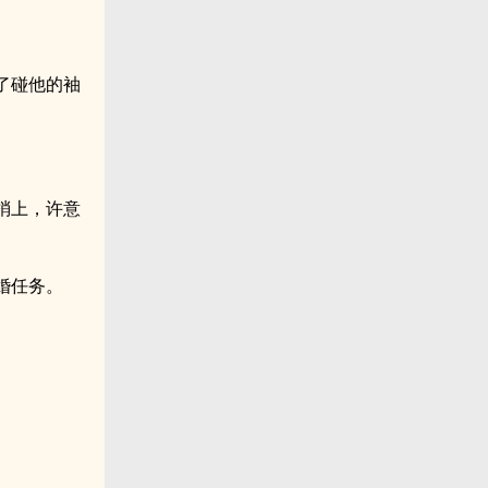
了碰他的袖
梢上，许意
婚任务。