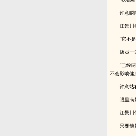
许意瞬
江景川
“它不
店员一
“已经
不会影响健
许意站
眼里满
江景川
只要他