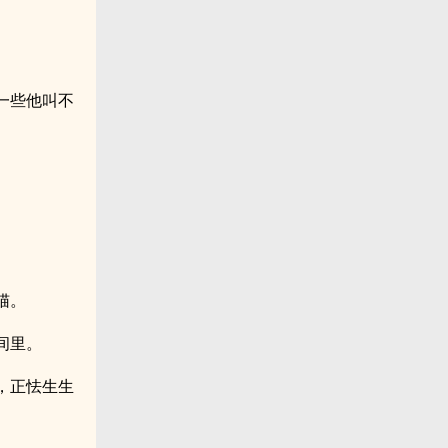
一些他叫不
猫。
间里。
，正怯生生