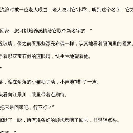
前流浪时被一位老人喂过，老人总叫它‘小乖’，听到这个名字，它
带回家，您可以培养感情给它取个新名字的。”
近玻璃，像之前看那些漂亮布偶一样，认真地看着隔间里的暹罗
睁着那双宝石似的蓝眼睛，怯生生地望着他。
”
落，缩在角落的小猫动了动，小声地“喵”了一声。
头看向江景川，眼里带着点期待。
们把它带回家吧，行不行？”
沉默了一瞬，所有准备好的顾虑都咽了回去，只轻轻点头。
你的。”