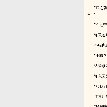
“它之
应。”
“不过
许意凑
小猫也
“小乖？
话音刚
许意回
“那我
江景川
“我都听