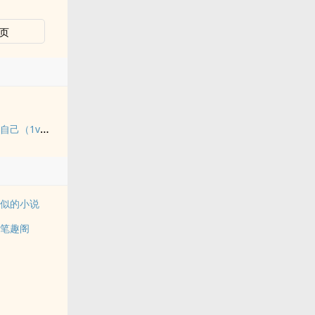
页
她决定宴请年少时的自己（1v1H）
相似的小说
器笔趣阁