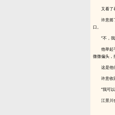
又看了
许意摇
口。
“不，
他举起
微微偏头，
这是他
许意收
“我可
江景川