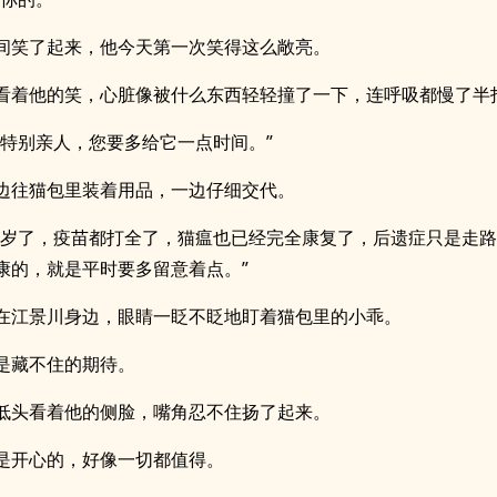
间笑了起来，他今天第一次笑得这么敞亮。
看着他的笑，心脏像被什么东西轻轻撞了一下，连呼吸都慢了半
是特别亲人，您要多给它一点时间。”
边往猫包里装着用品，一边仔细交代。
两岁了，疫苗都打全了，猫瘟也已经完全康复了，后遗症只是走
康的，就是平时要多留意着点。”
在江景川身边，眼睛一眨不眨地盯着猫包里的小乖。
是藏不住的期待。
低头看着他的侧脸，嘴角忍不住扬了起来。
是开心的，好像一切都值得。