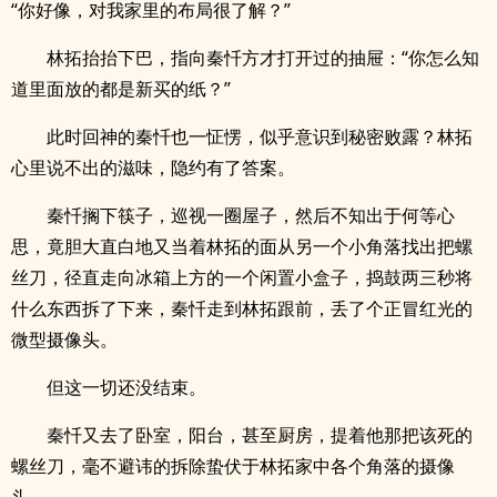
“你好像，对我家里的布局很了解？”
林拓抬抬下巴，指向秦忏方才打开过的抽屉：“你怎么知
道里面放的都是新买的纸？”
此时回神的秦忏也一怔愣，似乎意识到秘密败露？林拓
心里说不出的滋味，隐约有了答案。
秦忏搁下筷子，巡视一圈屋子，然后不知出于何等心
思，竟胆大直白地又当着林拓的面从另一个小角落找出把螺
丝刀，径直走向冰箱上方的一个闲置小盒子，捣鼓两三秒将
什么东西拆了下来，秦忏走到林拓跟前，丢了个正冒红光的
微型摄像头。
但这一切还没结束。
秦忏又去了卧室，阳台，甚至厨房，提着他那把该死的
螺丝刀，毫不避讳的拆除蛰伏于林拓家中各个角落的摄像