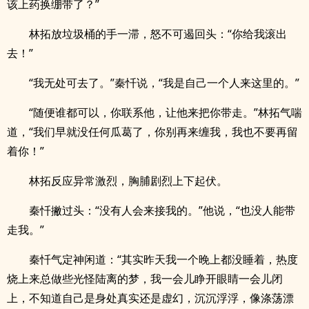
该上药换绷带了？”
林拓放垃圾桶的手一滞，怒不可遏回头：“你给我滚出
去！”
“我无处可去了。”秦忏说，“我是自己一个人来这里的。”
“随便谁都可以，你联系他，让他来把你带走。”林拓气喘
道，“我们早就没任何瓜葛了，你别再来缠我，我也不要再留
着你！”
林拓反应异常激烈，胸脯剧烈上下起伏。
秦忏撇过头：“没有人会来接我的。”他说，“也没人能带
走我。”
秦忏气定神闲道：“其实昨天我一个晚上都没睡着，热度
烧上来总做些光怪陆离的梦，我一会儿睁开眼睛一会儿闭
上，不知道自己是身处真实还是虚幻，沉沉浮浮，像涤荡漂