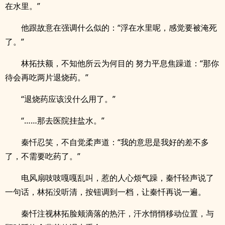
在水里。”
他跟故意在强调什么似的：“浮在水里呢，感觉要被淹死
了。”
林拓扶额，不知他所云为何目的 努力平息焦躁道：“那你
待会再吃两片退烧药。”
“退烧药应该没什么用了。”
“……那去医院挂盐水。”
秦忏忍笑，不自觉柔声道：“我的意思是我好的差不多
了，不需要吃药了。”
电风扇吱吱嘎嘎乱叫，惹的人心烦气躁，秦忏轻声说了
一句话，林拓没听清，按钮调到一档，让秦忏再说一遍。
秦忏注视林拓脸颊滴落的热汗，汗水悄悄移动位置，与