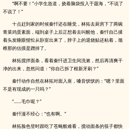
“啊不要！”小学生急道，挠着脑袋投入于题海，“不说了
不说了！”
十点赶到家的时候秦忏还在睡觉，林拓去厨房下了两碗
青菜鸡蛋素面，端到桌子上后正想着去叫醒他，秦忏自己揉
着头发睡眼惺忪从卧室出来了，脖子上的退烧贴还粘着，颈
椎那的估摸是蹭掉了。
林拓搅拌面条，看着秦忏进卫生间洗漱，然后再清爽干
净的出来，忽然问道：“你自己拆了根新牙刷？”
秦忏动作自然在林拓对面入座，嗓音恹恹的：“嗯？里面
不是有现成的一只吗？”
“……毛巾呢？”
秦忏漫不经心：“也有啊。”
林拓脸色登时跟吃了苍蝇般难看，搅动面条的筷子都快