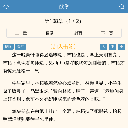
欲壑
第108章（1 / 2）
上一章
目录
封面
下一页
〔加入书签〕
这一晚秦忏睡得迷迷糊糊，林拓也是，早上天刚擦亮，
林拓下意识看向床边，见alpha是呼吸均匀沉睡着的，林拓才
有惊无险松一口气。
学生家里，林拓戳着笔尖心烦意乱，神游世界，小学生
吸了吸鼻子，乌黑眼珠子转向林拓，哇了一声道：“老师你身
上好香啊，像前不久妈妈刚买来的紫色花的香味。”
笔尖差点在白纸上扎出一个洞，林拓扶了把眼镜，抬起
手驾轻就熟要往书包里伸。