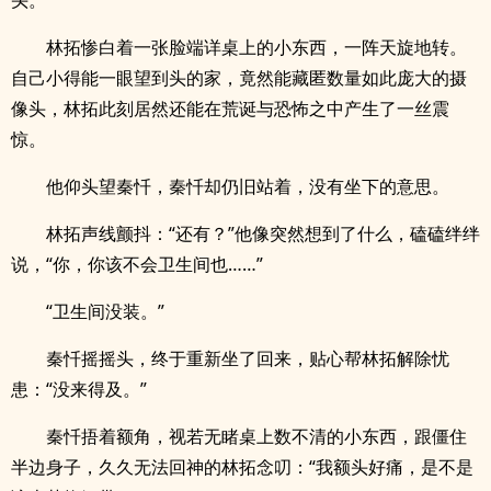
头。
林拓惨白着一张脸端详桌上的小东西，一阵天旋地转。
自己小得能一眼望到头的家，竟然能藏匿数量如此庞大的摄
像头，林拓此刻居然还能在荒诞与恐怖之中产生了一丝震
惊。
他仰头望秦忏，秦忏却仍旧站着，没有坐下的意思。
林拓声线颤抖：“还有？”他像突然想到了什么，磕磕绊绊
说，“你，你该不会卫生间也……”
“卫生间没装。”
秦忏摇摇头，终于重新坐了回来，贴心帮林拓解除忧
患：“没来得及。”
秦忏捂着额角，视若无睹桌上数不清的小东西，跟僵住
半边身子，久久无法回神的林拓念叨：“我额头好痛，是不是