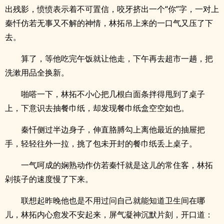
出残影，愤愤表示着不可置信，咬牙挤出一个“你”字，一对上
秦忏仿若无事又不解的神情，林拓吊上来的一口气又压了下
去。
算了，等他吃完午饭就让他走，下午再去超市一趟，把
洗漱用品全换新。
啪嗒一下，林拓不小心把几根白面条拌得甩到了桌子
上，下意识去抽餐巾纸，却发现餐巾纸盒空空如也。
秦忏侧过半边身子，伸直胳膊勾上离他最近的抽屉把
手，轻轻往外一拉，挑了包未开封的餐巾纸丢上桌子。
一气呵成的娴熟动作仿若秦忏就是这儿的常住客，林拓
剁筷子的速度慢了下来。
联想起昨晚他也是不用过问自己就能知道卫生间在哪
儿，林拓内心愈发不安起来，屏气凝神沉默片刻，开口道：