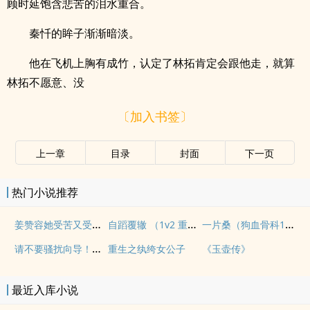
顾时延饱含悲苦的泪水重合。
秦忏的眸子渐渐暗淡。
他在飞机上胸有成竹，认定了林拓肯定会跟他走，就算
林拓不愿意、没
〔加入书签〕
上一章
目录
封面
下一页
热门小说推荐
姜赞容她受苦又受难（NPH）
自蹈覆辙 （1v2 重生）
一片桑（狗血骨科1v1）
请不要骚扰向导！（哨向NPH）
重生之纨绔女公子
《玉壶传》
最近入库小说