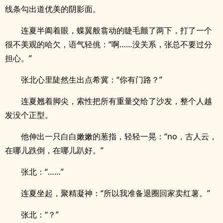
线条勾出道优美的阴影面。
连夏半阖着眼，蝶翼般翕动的睫毛颤了两下，打了一个
很不美观的哈欠，语气轻佻：“啊……没关系，张总不要过分
担心。”
张北心里陡然生出点希冀：“你有门路？”
连夏翘着脚尖，索性把所有重量交给了沙发，整个人越
发没个正型。
他伸出一只白白嫩嫩的葱指，轻轻一晃：“no，古人云，
在哪儿跌倒，在哪儿趴好。”
张北：“……”
连夏坐起，聚精凝神：“所以我准备退圈回家卖红薯。”
张北：“？”