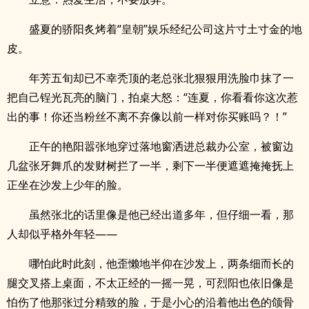
盛夏的骄阳炙烤着“皇朝”娱乐经纪公司这片寸土寸金的地
皮。
年芳五旬却已不幸秃顶的老总张北狠狠用洗脸巾抹了一
把自己锃光瓦亮的脑门，拍桌大怒：“连夏，你看看你这次惹
出的事！你还当粉丝不离不弃像以前一样对你买账吗？！”
正午的艳阳嚣张地穿过落地窗洒进总裁办公室，被窗边
几盆张牙舞爪的发财树拦了一半，剩下一半便遮遮掩掩抚上
正坐在沙发上少年的脸。
虽然张北的话里像是他已经出道多年，但仔细一看，那
人却似乎格外年轻——
哪怕此时此刻，他歪懒地半仰在沙发上，两条细而长的
腿交叉搭上桌面，不太正经的一摇一晃，可烈阳也依旧像是
怕伤了他那张过分精致的脸，于是小心的沿着他出色的颌骨