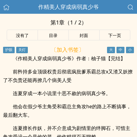
作精美人穿成病弱真少爷
第1章（1 / 2）
没有了
目录
封面
下一页
〔加入书签〕
《作精美人穿成病弱真少爷》作者：柚子猫【完结】
前矜持多金顶级权贵后彻底疯批爹系霸总攻x又渣又妖撩
了不负责还能再撩几个病美人受
连夏穿成一本小说里十恶不赦的病弱真少爷。
他会在假少爷主角受和霸总主角攻he的路上不断搞事，
最后翻大车。
连夏擅长作妖，并不介意成为剧情里的绊脚石，可惜主
角攻受没一个是他的菜，他作精得百无聊赖。