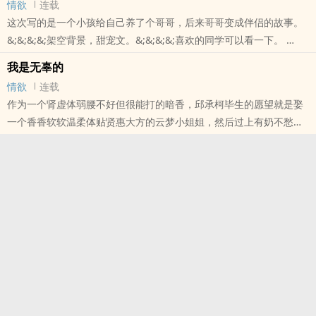
情欲
连载
本站提示：各位书友要是觉得《新年大吉》还不错的话请不要忘记向
这次写的是一个小孩给自己养了个哥哥，后来哥哥变成伴侣的故事。
您QQ群和微博里的朋友推荐哦！
&;&;&;&;架空背景，甜宠文。&;&;&;&;喜欢的同学可以看一下。
本站提示：各位书友要是觉得《最爱的你》还不错的话请不要忘记向
我是无辜的
您QQ群和微博里的朋友推荐哦！
情欲
连载
作为一个肾虚体弱腰不好但很能打的暗香，邱承柯毕生的愿望就是娶
一个香香软软温柔体贴贤惠大方的云梦小姐姐，然后过上有奶不愁的
日子。直到有一天他跟着系统跑到了美国，遇见了小博士。
本站提示：各位书友要是觉得《我是无辜的》还不错的话请不要忘记
向您QQ群和微博里的朋友推荐哦！