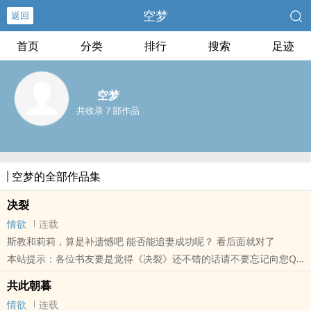
空梦
返回
首页
分类
排行
搜索
足迹
空梦
共收录 7 部作品
空梦的全部作品集
决裂
情欲
连载
斯教和莉莉，算是补遗憾吧 能否能追妻成功呢？ 看后面就对了
本站提示：各位书友要是觉得《决裂》还不错的话请不要忘记向您QQ
群和微博里的朋友推荐哦！
共此朝暮
情欲
连载