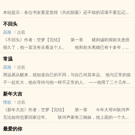
本站提示：各位书友要是觉得《共此朝暮》还不错的话请不要忘记向
您QQ群和微博里的朋友推荐哦！
不回头
高辣
连载
《不回头》作者：空梦【完结】 第一章 褚则诚听闻前夫患癌
很久了，他一直没有去看这个人。 他和前夫离婚已有十多年，这
些年并无往来，他对前夫也不在意，无所谓这个人是生是死。 时
常温
光无情，当年离..
高辣
连载
本站提示：各位书友要是觉得《不回头》还不错的话请不要忘记向您
周远易从醒来，就知道自己的不同，与自己何其幸运。 他与正常的孩
QQ群和微博里的朋友推荐哦！
子一起长大，他在等待与他一样不正常的人。 ——他用了二十几年，
终于让他一辈子都不可能把他忘记。 ——而葛孚川这么多年都不知道
新年大吉
他..
情欲
连载
本站提示：各位书友要是觉得《常温》还不错的话请不要忘记向您QQ
《新年大吉》作者：空梦【完结】 第一章 今年大哥叫耿河声
群和微博里的朋友推荐哦！
无论如何也要回家过年。 耿河声家有三秭妹，他上面的一个大
哥，一个二姐，他是老三么儿，耿河声今年三十岁，至今有八年没回
最爱的你
家过年了。 耿..