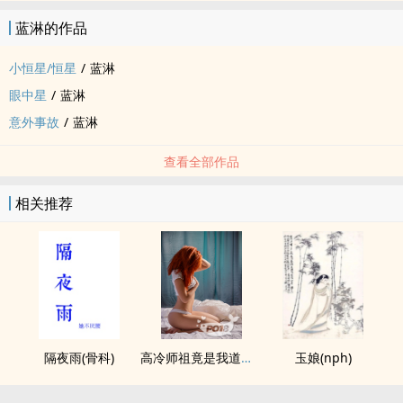
蓝淋的作品
小恒星/恒星
/
蓝淋
眼中星
/
蓝淋
意外事故
/
蓝淋
查看全部作品
相关推荐
隔夜雨(骨科)
高冷师祖竟是我道侣（futa)
玉娘(nph)