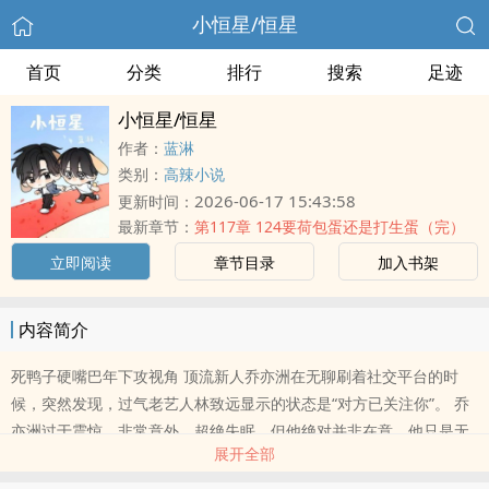
小恒星/恒星
首页
分类
排行
搜索
足迹
小恒星/恒星
作者：
蓝淋
类别：
高辣小说
2026-06-17 15:43:58
更新时间：
最新章节：
第117章 124要荷包蛋还是打生蛋（完）
立即阅读
章节目录
加入书架
内容简介
死鸭子硬嘴巴年下攻视角 顶流新人乔亦洲在无聊刷着社交平台的时
候，突然发现，过气老艺人林致远显示的状态是“对方已关注你”。 乔
亦洲过于震惊，非常意外，超绝失眠。但他绝对并非在意，他只是无
展开全部
意中发..