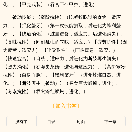
化）、【甲壳武装】（吞食巨钳甲虫。进化）
被动技能：【弱酸抗性】（吃蚂蚁吃过的食物，适应
力）、【强化螯牙】（第一次技能抽取，后进化为锋利螯
牙）、【快速消化】（过量进食，适应力。后进化消失）、
【臭味抗性】（闻到瓢虫的气味、适应力）【疲劳抗性】(因
为疲劳，适应力)、【呼吸耐性】（面临窒息。适应力）、
【快速愈合】（自残，适应力，后进化为断肢再生消失）、
【强力消化】（吞噬史莱姆。进化与适应力）、【高阶寒冷
抗性】（自身血脉）、【锋利螯牙】（进食螳螂口器、进
化。）【断肢再生（被动）】（吞食巨大蚯蚓，进化）、
【毒素抗性】（吞食深红蜈蚣，进化。）
〔加入书签〕
没有了
目录
封面
下一章