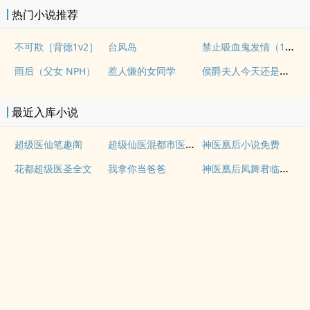
热门小说推荐
禁止吸血鬼发情（1v1姐狗高H）
不可欺［背德1v2］
台风岛
侯爵夫人今天还是没有现(婚后, 1v1)
雨后（父女 NPH）
惹人慊的女同学
最近入库小说
超级仙医混都市医心医意
超级医仙笔趣阁
神医凰后小说免费
神医凰后凤舞君临渊免费小说
花都超级医圣全文
我拿你当爸爸