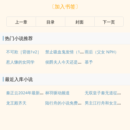
〔加入书签〕
上一章
目录
封面
下一页
热门小说推荐
禁止吸血鬼发情（1v1姐狗高H）
不可欺［背德1v2］
雨后（父女 NPH）
侯爵夫人今天还是没有现(婚后, 1v1)
惹人慊的女同学
慕予
最近入库小说
秦正云2024年最新消息
无双皇子秦无道征战诸天全集下载
林羽驱动频道
陆行舟的小说免费阅读
男主江行舟和女主陆云娆的小说
龙王殿齐天