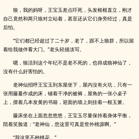
狼，我的妈呀，王宝玉差点吓死，头发根根直立，刚才
自己竟然和两只狼对立站着，甚至还从它们身旁经过，真是
后怕。
“它们都已经超过了二十岁，老了，跟不上狼群，所以留
着给我做伴看大门。”老头轻描淡写。
嗯，狼活到这个年纪不是老不死的，也得成狼神仙了，
沒有什么好害怕的。
老神仙招呼王宝玉到东屋坐下，屋内沒有火坑，只有一
张用藤蔓作成的床，铺着干净的被褥，屋角的一张小桌子
上，摆着几本发黄的书籍，迎面的墙上则挂着一根玉箫。
藤床坐在上面忽忽悠悠，王宝玉尽量保持着身体平衡，
陪着笑脸道：“老神仙，您这里可真是世外桃源啊。”
“我这里不种桃花。”