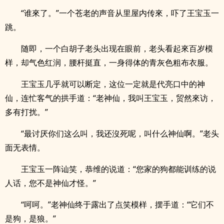
“谁來了。”一个苍老的声音从里屋内传來，吓了王宝玉一
跳。
随即，一个白胡子老头出现在眼前，老头看起來百岁模
样，却气色红润，腰杆挺直，一身得体的青灰色粗布衣服。
王宝玉几乎就可以断定，这位一定就是代亮口中的神
仙，连忙客气的拱手道：“老神仙，我叫王宝玉，贸然來访，
多有打扰。”
“最讨厌你们这么叫，我还沒死呢，叫什么神仙啊。”老头
面无表情。
王宝玉一阵讪笑，恭维的说道：“您家的狗都能训练的说
人话，您不是神仙才怪。”
“呵呵。”老神仙终于露出了点笑模样，摆手道：“它们不
是狗，是狼。”