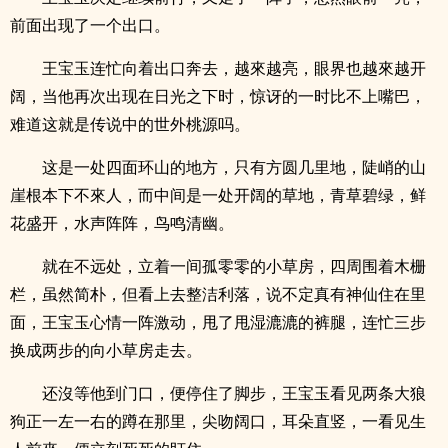
前面出现了一个出口。
王宝玉连忙向着出口奔去，越來越亮，眼界也越來越开
阔，当他再次出现在日光之下时，惊讶的一时比不上嘴巴，
难道这就是传说中的世外桃源吗。
这是一处四面环山的地方，只有方圆几里地，陡峭的山
崖根本下不來人，而中间是一处开阔的草地，青草碧绿，鲜
花盛开，水声阵阵，鸟鸣清幽。
就在不远处，立着一间孤零零的小草房，四周围着木栅
栏，虽然简朴，但看上去整洁利落，说不定真有神仙住在里
面，王宝玉心情一阵激动，甩了甩湿漉漉的裤腿，连忙三步
换成两步的向小草房走去。
还沒等他到门口，便停住了脚步，王宝玉看见两条大狼
狗正一左一右的蹲在那里，尖吻阔口，耳朵直竖，一看见生