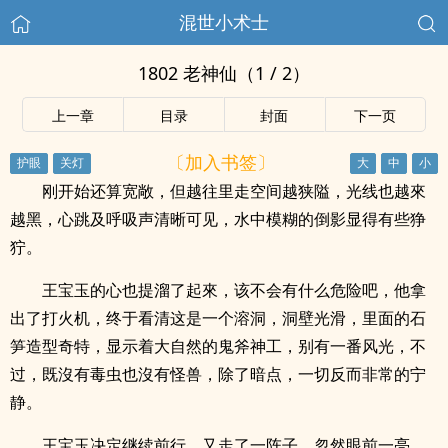
混世小术士
1802 老神仙（1 / 2）
上一章
目录
封面
下一页
〔加入书签〕
刚开始还算宽敞，但越往里走空间越狭隘，光线也越來
越黑，心跳及呼吸声清晰可见，水中模糊的倒影显得有些狰
狞。
王宝玉的心也提溜了起來，该不会有什么危险吧，他拿
出了打火机，终于看清这是一个溶洞，洞壁光滑，里面的石
笋造型奇特，显示着大自然的鬼斧神工，别有一番风光，不
过，既沒有毒虫也沒有怪兽，除了暗点，一切反而非常的宁
静。
王宝玉决定继续前行，又走了一阵子，忽然眼前一亮，