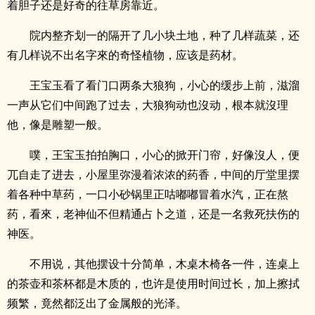
着胆子还是好奇的往草房靠近。
院内整齐划一的隔开了几小块土地，种了几样蔬菜，还
有几样说不出名字來的奇怪植物，应该是药材。
王宝玉看了看门口两条大狼狗，小心的缓步上前，滋溜
一声从它们中间跑了过去，大狼狗动也沒动，根本就沒理
他，像是雕塑一般。
噗，王宝玉拍拍胸口，小心的掀开门帘，好像沒人，便
兀自走了进去，小屋里弥漫着浓浓的药香，中间的厅堂里摆
着各种中草药，一口小砂锅里正咕嘟嘟冒着水汽，正在熬
药，看來，老神仙不但精通占卜之道，还是一名救死扶伤的
神医。
不用说，其他摆设十分简单，木桌木椅各一件，连桌上
的茶壶和茶杯都是木质的，也许是使用时间过长，加上擦拭
频繁，竟然都泛出了金属般的光泽。