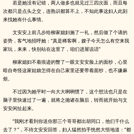
若是她没有记错，两人做多也就见过三四次面，而且每
次都只是点头之交，连熟识都算不上，不知此事这妇人此刻
来找她有什么事情。
文安安上前几步给柳家媳妇施了一礼，然后做了个请的
姿势，客气地招呼她：“真是稀客啊，嫂子今天怎么有空来我
家玩，来来，快别站在这里了，咱们进屋说话”
柳家媳妇不着痕迹的瞥了一眼文安安脸上的面纱，心里
暗自奇怪这家姑娘怎得在自己家里还要带着面纱，也不嫌麻
烦。
不过因为她平时一向大大咧咧惯了，这个想法也只是在
脑子里快速过了一遍，就将之抛诸在脑后，转而就开始与文
安安闲扯起来。
“我刚才看到你送你那三个哥哥都出胡同口，他们干什么
去了？”，不待文安安回答，妇人猛然拍手恍然大悟地道：“都