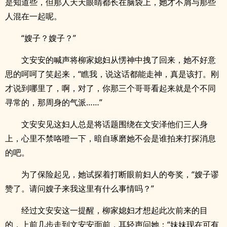
是知道些，但那人天天眼睛都长在脑袋上，她才不屑与那些
人混在一起呢。
“嫂子？嫂子？”
文安安的喊声将柳家媳妇从愣神中拽了回来，她不好意
思的呵呵了笑起来，“瞧我，说这话都能走神，真是该打。刚
才说到哪里了，啊，对了，你那三个哥哥看起来就是个不同
寻常的，那周身的气派……”
文安安见这妇人总是将话题围绕在文安泽他们三人身
上，心里不禁咯噔一下，暗自琢磨她不会是谁拍来打探消息
的吧。
为了保险起见，她试探着打断眼前妇人的夸奖，“嫂子谬
赞了。请问嫂子来我这里有什么事情吗？”
经过文安安这一提醒，柳家媳妇才想起此次前来的目
的，上前几步走到文安安面前，耳轻声问她：“妹妹现在可有