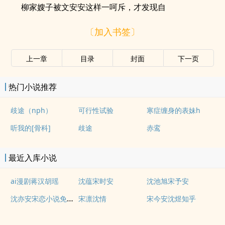
柳家嫂子被文安安这样一呵斥，才发现自
〔加入书签〕
上一章
目录
封面
下一页
热门小说推荐
歧途（nph）
可行性试验
寒症缠身的表妹h
听我的[骨科]
歧途
赤鸾
最近入库小说
ai漫剧蒋汉胡瑶
沈蕴宋时安
沈池旭宋予安
沈亦安宋恋小说免费阅读最新章节
宋凛沈情
宋今安沈煜知乎