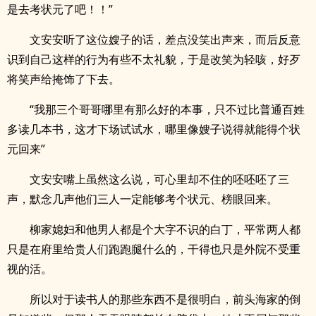
是去考状元了吧！！”
文安安听了这位嫂子的话，差点没笑出声来，而后反意
识到自己这样的行为有些不太礼貌，于是改笑为轻咳，好歹
将笑声给掩饰了下去。
“我那三个哥哥哪里有那么好的本事，只不过比普通百姓
多读几本书，这才下场试试水，哪里像嫂子说得就能得个状
元回来”
文安安嘴上虽然这么说，可心里却不住的呸呸呸了三
声，默念几声他们三人一定能够考个状元、榜眼回来。
柳家媳妇和他男人都是个大字不识的白丁，平常两人都
只是在府里给贵人们跑跑腿什么的，干得也只是外院不受重
视的活。
所以对于读书人的那些东西不是很明白，前头海家的倒