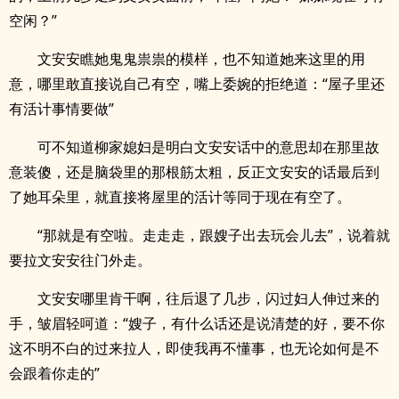
空闲？”
文安安瞧她鬼鬼祟祟的模样，也不知道她来这里的用
意，哪里敢直接说自己有空，嘴上委婉的拒绝道：“屋子里还
有活计事情要做”
可不知道柳家媳妇是明白文安安话中的意思却在那里故
意装傻，还是脑袋里的那根筋太粗，反正文安安的话最后到
了她耳朵里，就直接将屋里的活计等同于现在有空了。
“那就是有空啦。走走走，跟嫂子出去玩会儿去”，说着就
要拉文安安往门外走。
文安安哪里肯干啊，往后退了几步，闪过妇人伸过来的
手，皱眉轻呵道：“嫂子，有什么话还是说清楚的好，要不你
这不明不白的过来拉人，即使我再不懂事，也无论如何是不
会跟着你走的”