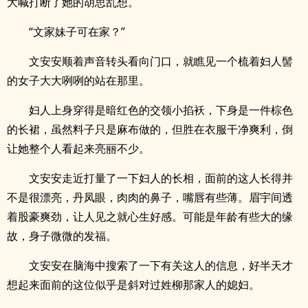
大喊打断了她的胡思乱想。
“文家妹子可在家？”
文安安顺着声音转头看向门口，就瞧见一个梳着妇人髻
的女子大大咧咧的站在那里。
妇人上身穿得是暗红色的交领小掐袄，下身是一件棕色
的长裙，虽然料子只是麻布做的，但胜在衣服干净爽利，倒
让她整个人看起来亮丽不少。
文安安走近打量了一下妇人的长相，面前的这人长得并
不是很漂亮，丹凤眼，肉肉的鼻子，嘴唇有些薄。眉宇间透
着股豪爽劲，让人见之就心生好感。可能是年龄有些大的缘
故，身子微微的发福。
文安安在脑海中搜索了一下有关这人的信息，好半天才
想起来面前的这位似乎是斜对过姓柳那家人的媳妇。