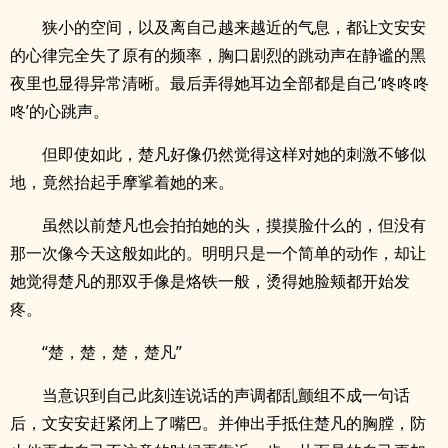
狭小的空间，以及离自己越来越近的气息，都让文安安
的心律完全失了原有的频率，胸口剧烈的跳动声在静谧的黑
夜里也显得异常清晰。最后弄得她耳边全部都是自己‘咚咚咚
咚’的心跳声。
但即使如此，楚凡好像仍然觉得这样对她的刺激不够似
地，竟然抬起手摩挲着她的来。
虽然以前楚凡也会拍拍她的头，摸摸脸什么的，但没有
那一次像今天这般如此的。明明只是一个简单的动作，却让
她觉得楚凡的那双手像是烙铁一般，烫得她脸颊都开始发
疼。
“楚，楚，楚，楚凡”
当意识到自己此刻连说话的声调都乱颤组不成一句话
后，文安安赶紧闭上了嘴巴。并伸出手抵住楚凡的胸膛，防