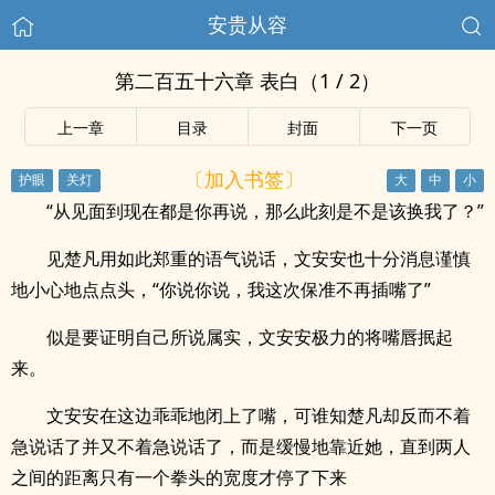
安贵从容
第二百五十六章 表白（1 / 2）
上一章
目录
封面
下一页
〔加入书签〕
“从见面到现在都是你再说，那么此刻是不是该换我了？”
见楚凡用如此郑重的语气说话，文安安也十分消息谨慎
地小心地点点头，“你说你说，我这次保准不再插嘴了”
似是要证明自己所说属实，文安安极力的将嘴唇抿起
来。
文安安在这边乖乖地闭上了嘴，可谁知楚凡却反而不着
急说话了并又不着急说话了，而是缓慢地靠近她，直到两人
之间的距离只有一个拳头的宽度才停了下来