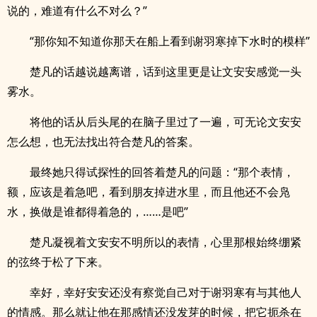
说的，难道有什么不对么？”
“那你知不知道你那天在船上看到谢羽寒掉下水时的模样”
楚凡的话越说越离谱，话到这里更是让文安安感觉一头
雾水。
将他的话从后头尾的在脑子里过了一遍，可无论文安安
怎么想，也无法找出符合楚凡的答案。
最终她只得试探性的回答着楚凡的问题：“那个表情，
额，应该是着急吧，看到朋友掉进水里，而且他还不会凫
水，换做是谁都得着急的，……是吧”
楚凡凝视着文安安不明所以的表情，心里那根始终绷紧
的弦终于松了下来。
幸好，幸好安安还没有察觉自己对于谢羽寒有与其他人
的情感。那么就让他在那感情还没发芽的时候，把它扼杀在