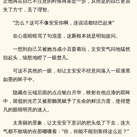
止他再在自己不注意的时候再靠近一步，从而是的自己更加
失了方寸，丢了理智。
“怎么？这可不像安安你啊，连说话都结巴起来”
在心底暗暗骂了句混蛋，这厮根本就是明知故问。
一想到自己又被她当成小丑耍着玩，文安安气闷地猛然
抬起头，恼怒地瞪了一眼楚凡。
可这不其然的一眼，却让文安安不经意间落入一双漆黑
如墨的眸子中。
隐藏在云端后面的点点银白月华，映射在他点漆的双眸
中，斑驳的光芒又被那黝黑赋予了生命的鲜活力度，使得楚
凡的眼睛明亮的迷人。
太美丽的景象，让文安安下意识的把头低了下去，连大
气都不敢喘的在那嘟囔着：“你，你能不能别靠得这么近？”