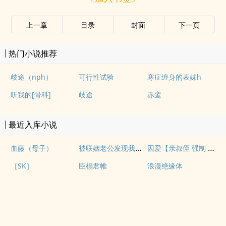
上一章
目录
封面
下一页
热门小说推荐
歧途（nph）
可行性试验
寒症缠身的表妹h
听我的[骨科]
歧途
赤鸾
最近入库小说
被联姻老公发现我写po文后
囚爱【亲叔侄 强制 1v1 H】
血藤（母子）
［SK］
臣榻君帷
浪漫绝缘体