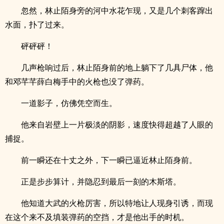
忽然，林止陌身旁的河中水花乍现，又是几个刺客蹿出
水面，扑了过来。
砰砰砰！
几声枪响过后，林止陌身前的地上躺下了几具尸体，他
和邓芊芊薛白梅手中的火枪也没了弹药。
一道影子，仿佛凭空而生。
他来自岩壁上一片极淡的阴影，速度快得超越了人眼的
捕捉。
前一瞬还在十丈之外，下一瞬已逼近林止陌身前。
正是步步算计，并隐忍到最后一刻的木斯塔。
他知道大武的火枪厉害，所以特地让人现身引诱，而现
在这个来不及填装弹药的空挡，才是他出手的时机。