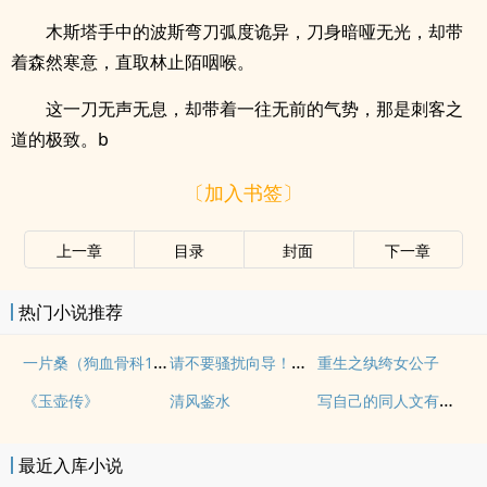
木斯塔手中的波斯弯刀弧度诡异，刀身暗哑无光，却带
着森然寒意，直取林止陌咽喉。
这一刀无声无息，却带着一往无前的气势，那是刺客之
道的极致。b
〔加入书签〕
上一章
目录
封面
下一章
热门小说推荐
一片桑（狗血骨科1v1）
请不要骚扰向导！（哨向NPH）
重生之纨绔女公子
写自己的同人文有什么问题！
《玉壶传》
清风鉴水
最近入库小说