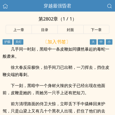
穿越最强昏君
第2802章（1 / 1）
上一章
目录
封面
下一章
〔加入书签〕
几乎同一时刻，黑暗中一条皮鞭如同骤然暴起的毒蛇一
般袭来。
徐大春反应极快，抬手间刀已出鞘，一刀挥去，挡住皮
鞭尖端的毒刺。
下一刻，黑暗中一个身材火辣的女子已经出现在他面
前，皮鞭是她的，而她另一只手上还有把短刀。
前方清理路面的侍卫大惊，立即丢下手中撬棒回来护
驾，只是山梁上又有几十个黑衣人出现，拦住了他们的去