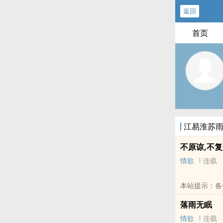
返回
首页
江易淮苏
不原谅,不
情欲
连载
本站提示：各
记向您QQ群
落雨无眠
情欲
连载