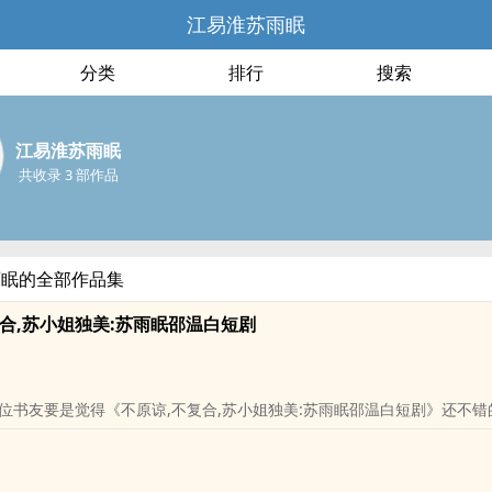
江易淮苏雨眠
分类
排行
搜索
江易淮苏雨眠
共收录 3 部作品
雨眠的全部作品集
复合,苏小姐独美:苏雨眠邵温白短剧
位书友要是觉得《不原谅,不复合,苏小姐独美:苏雨眠邵温白短剧》还不错
和微博里的朋友推荐哦！