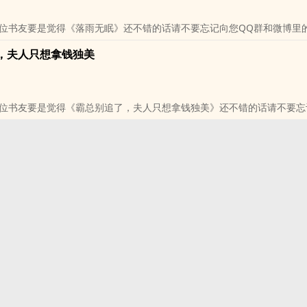
位书友要是觉得《落雨无眠》还不错的话请不要忘记向您QQ群和微博里
，夫人只想拿钱独美
位书友要是觉得《霸总别追了，夫人只想拿钱独美》还不错的话请不要忘
友推荐哦！