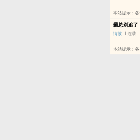
本站提示：各
哦！
霸总别追了
情欲
连载
本站提示：各
和微博里的朋