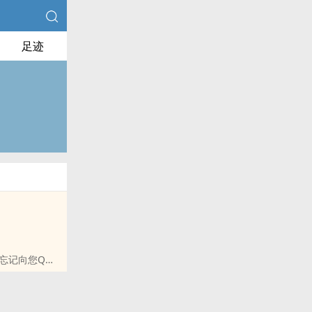
足迹
忘记向您QQ